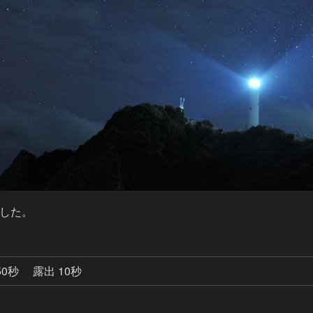
した。
50秒
露出 10秒