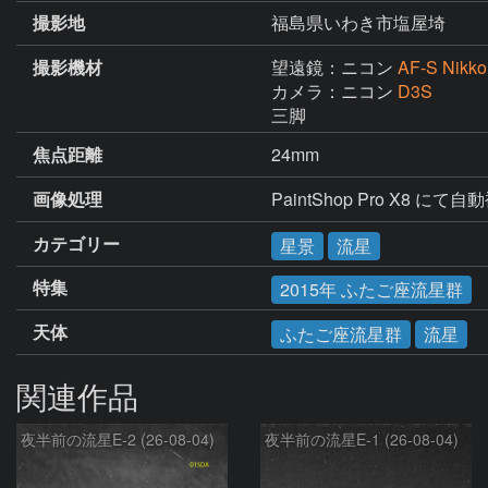
撮影地
福島県いわき市塩屋埼
撮影機材
望遠鏡：ニコン
AF-S Nikk
カメラ：ニコン
D3S
三脚
焦点距離
24mm
画像処理
PaintShop Pro X8 にて自
カテゴリー
星景
流星
特集
2015年 ふたご座流星群
天体
ふたご座流星群
流星
関連作品
夜半前の流星E-2 (26-08-04)
夜半前の流星E-1 (26-08-04)