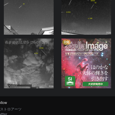
alphavir
alphavir
PR
夜半前の流星S (26-07-27)
alphavir
llow
ストロアーツ
itter