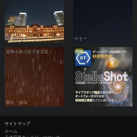
北極老人星
やまー
PR
星降る夜の双子座流星・・・
勝目 徹哉
サイトマップ
ホーム
天体写真ギャラリーについて