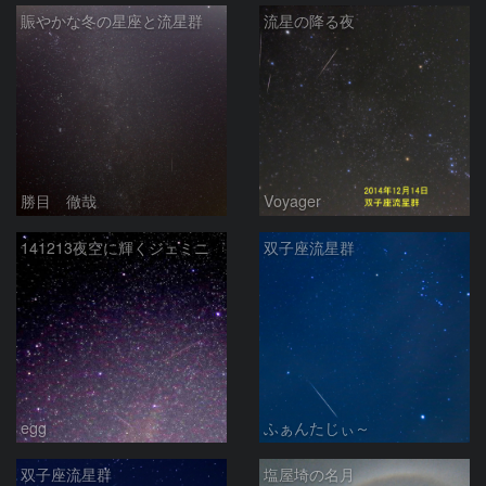
賑やかな冬の星座と流星群
流星の降る夜
勝目 徹哉
Voyager
141213夜空に輝くジェミニ
双子座流星群
egg
ふぁんたじぃ～
双子座流星群
塩屋埼の名月