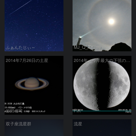
ふぁんたじぃ～
MJ_Q_TY
2014年7月26日の土星
2014年、今年最大の下弦の月、今年最小の上弦の月
岩田省司
FIK
双子座流星群
流星