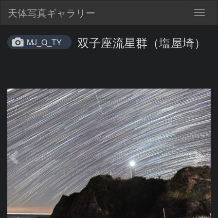
天体写真ギャラリー
Togg
navig
双子座流星群（塩屋埼）
MJ_Q_TY