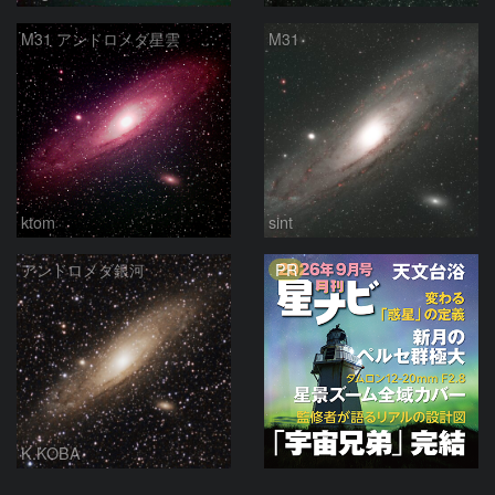
M31 アンドロメダ星雲 2026-1-14
M31
ktom
sint
PR
アンドロメダ銀河
K.KOBA