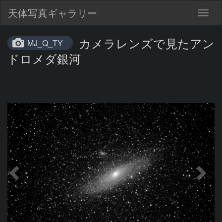
天体写真ギャラリー
Togg
navig
カメラレンズで見たアン
MJ_Q_TY
ドロメダ銀河