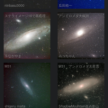
ninbasu3000
瓜田精一
ステライメージ10で再処理したM31
アンドロメダ大銀河
Ｓなかやま
みっちゃん
M31
M31 アンドロメダ大星雲
shigeru maita
ShadowMountain改め影山