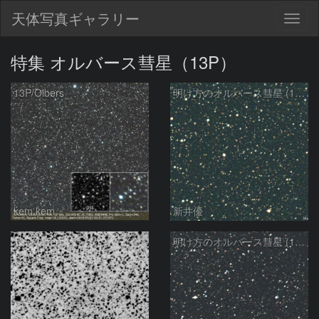
天体写真ギャラリー
Togg
navig
特集 オルバース彗星（13P）
13P/Olbers
明け方のオルバース彗星 (13P)：2025/03/20
kem.kem
新井優
13P/Olbers
明け方のオルバース彗星 (13P)：2025/03/01