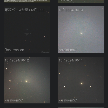
オルバース彗星 (13P) 2024.10.12
13P 2024/10/13
Resurrection
karako-m57
13P 2024/10/12
13P 2024/10/11
karako-m57
karako-m57