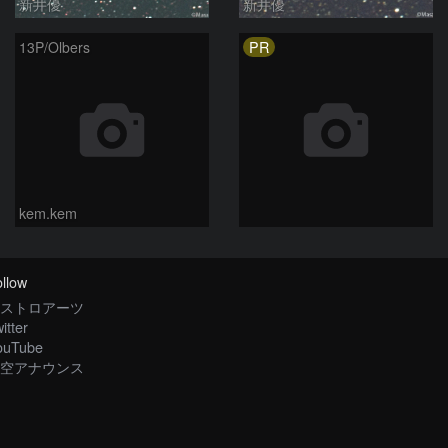
新井優
新井優
PR
13P/Olbers
kem.kem
llow
ストロアーツ
itter
ouTube
空アナウンス