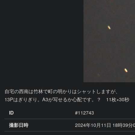
自宅の西南は竹林で町の明かりはシャットしますが、

13Pはぎりぎり。A3が写せるか心配です。？　11枚×30秒
ID
#112743
撮影日時
2024年10月11日 18時39分