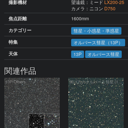
撮影機材
望遠鏡：ミード
LX200-25
カメラ：ニコン
D750
焦点距離
1600mm
カテゴリー
彗星・小惑星・準惑星
特集
オルバース彗星（13P）
天体
13P
オルバース彗星
関連作品
13P/Olbers
明け方のオルバース彗星 (13P)：2025/03/20