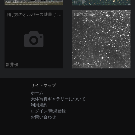
kem.kem
新井優
明け方のオルバース彗星 (13P)：2025/02/05
13P/Olbers
新井優
モンドシャルナ
サイトマップ
ホーム
天体写真ギャラリーについて
利用規約
ログイン/新規登録
お問い合わせ