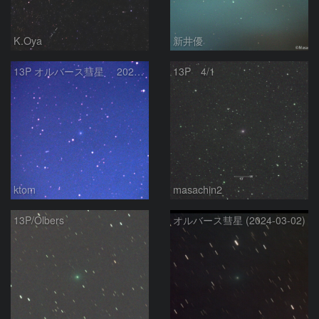
K.Oya
新井優
13P オルバース彗星 2024 3/29
13P 4/1
ktom
masachin2
13P/Olbers
オルバース彗星 (2024-03-02)