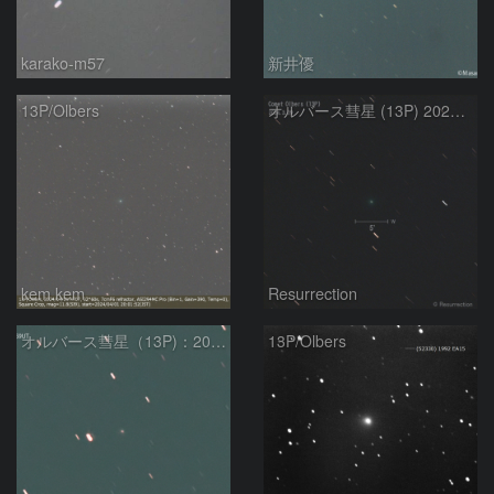
karako-m57
新井優
13P/Olbers
オルバース彗星 (13P) 2024.3.29
kem.kem
Resurrection
オルバース彗星（13P)：2024/03/03
13P/Olbers