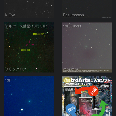
K.Oya
Resurrection
オルバース彗星(13P) 3月10日 400mm
13P/Olbers
サザンクロス
kem.kem
PR
13P