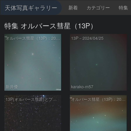
天体写真ギャラリー
新着
カテゴリー
特集
特集 オルバース彗星（13P）
オルバース彗星（13P)：2024/04/25
13P－2024/04/25
新井優
karako-m57
13P(オルバース彗星)とプレアデス星団
オルバース彗星（13P)：2024/04/09