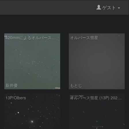
ゲスト
420mmによるオルバース彗星 (13P)：2024/04/12
オルバース彗星
新井優
もとじ
13P/Olbers
オルバース彗星 (13P) 2024.4.1