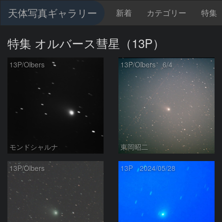
天体写真ギャラリー
新着
カテゴリー
特集
特集 オルバース彗星（13P）
13P/Olbers
13P/Olbers 6/4
モンドシャルナ
東岡昭二
13P/Olbers
13P 2024/05/28