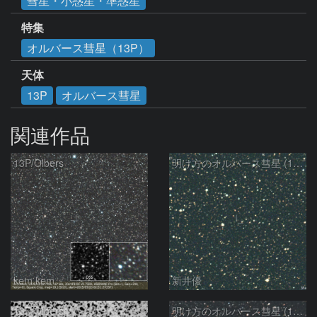
彗星・小惑星・準惑星
特集
オルバース彗星（13P）
天体
13P
オルバース彗星
関連作品
13P/Olbers
明け方のオルバース彗星 (13P)：2025/03/20
kem.kem
新井優
13P/Olbers
明け方のオルバース彗星 (13P)：2025/03/01