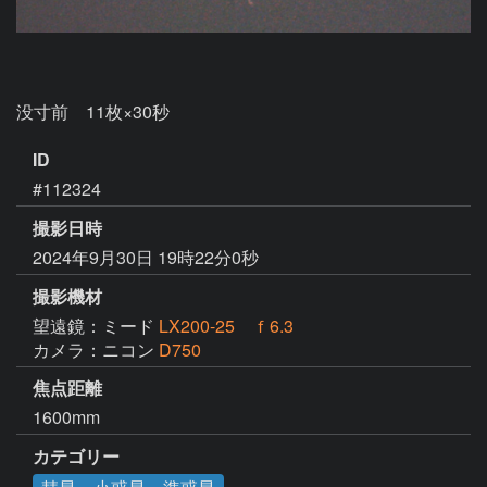
没寸前　11枚×30秒
ID
#112324
撮影日時
2024年9月30日 19時22分0秒
撮影機材
望遠鏡：ミード
LX200-25 ｆ6.3
カメラ：ニコン
D750
焦点距離
1600mm
カテゴリー