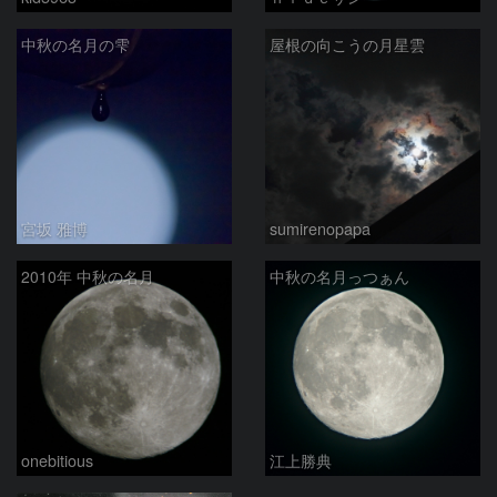
中秋の名月の雫
屋根の向こうの月星雲
宮坂 雅博
sumirenopapa
2010年 中秋の名月
中秋の名月っつぁん
onebitious
江上勝典