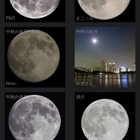
PbO
まこっち
中秋の名月in川崎
中秋の名月
hiroc-
やぎさん
中秋の名月
満月