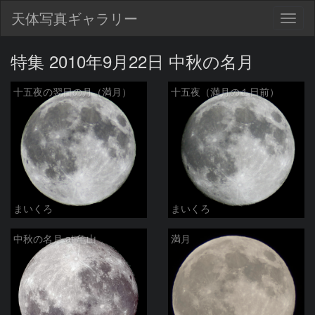
天体写真ギャラリー
Togg
navig
特集 2010年9月22日 中秋の名月
十五夜の翌日の月（満月）
十五夜（満月の１日前）
まいくろ
まいくろ
中秋の名月 at 亀山
満月