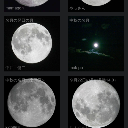
mamagon
やっさん
名月の翌日の月
中秋の名月
中井 健二
mak-po
中秋の名月＜小田原＞
９月22日の月（月齢14.0）
kid5963
ｈｉｄｅサン