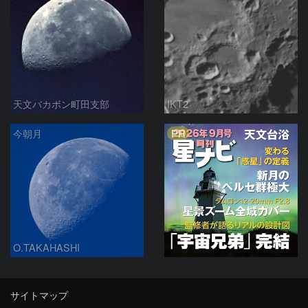
天文バカボン町田支部
IKT2
PR
今朝月
O.TAKAHASHI
サイトマップ