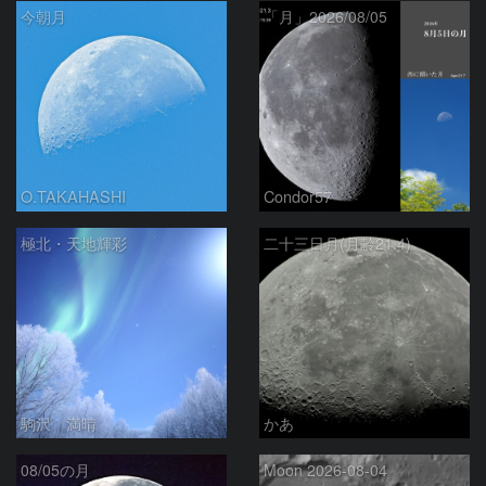
今朝月
「月」2026/08/05
O.TAKAHASHI
Condor57
極北・天地輝彩
二十三日月(月齢21.4)
駒沢 満晴
かあ
08/05の月
Moon 2026-08-04