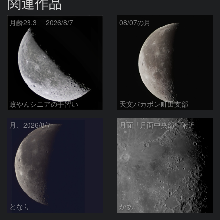
関連作品
月齢23.3 2026/8/7
08/07の月
政やんシニアの手習い
天文バカボン町田支部
月、2026/8/7
月面「月面中央部」附近
となり
かあ