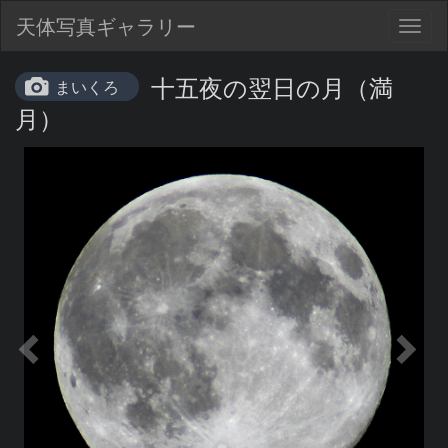
天体写真ギャラリー
Togg
navig
十五夜の翌日の月（満
まいくろ
月）