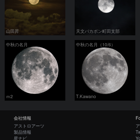
山田昇
天文バカボン町田支部
中秋の名月
中秋の名月（10/6）
ｍ2
T.Kawano
会社情報
Fo
アストロアーツ
ア
製品情報
Tw
星ナビ
Y