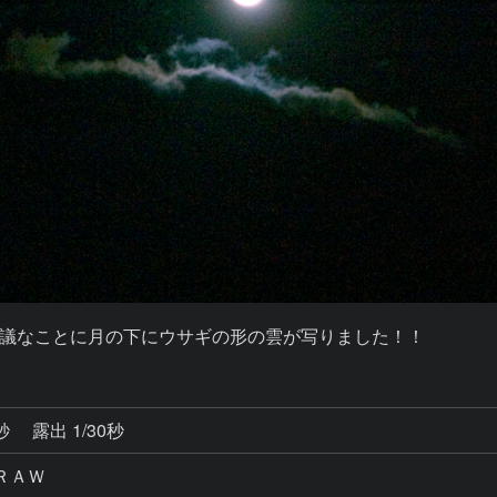
議なことに月の下にウサギの形の雲が写りました！！
0秒
露出 1/30秒
ＲＡＷ