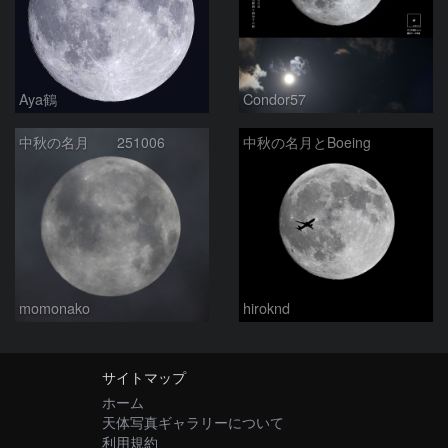
Aya鶴
Condor57
中秋の名月 251006
中秋の名月とBoeing
momonako
hiroknd
サイトマップ
ホーム
天体写真ギャラリーについて
利用規約