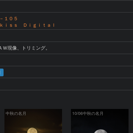
－１０５
ｋｉｓｓ Ｄｉｇｉｔａｌ
ＲＡＷ現像、トリミング。
月
中秋の名月
10/06中秋の名月