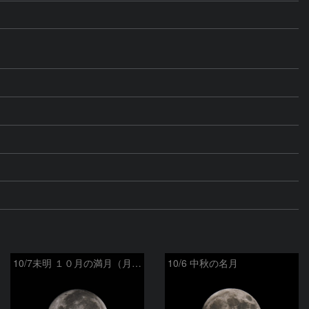
10/7未明 １０月の満月（月齢14.9）
10/6 中秋の名月