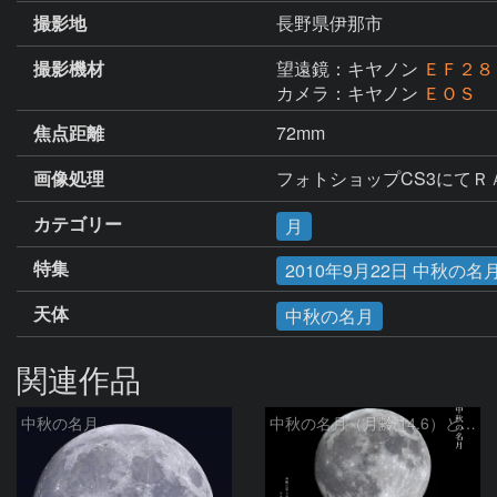
撮影地
長野県伊那市
撮影機材
望遠鏡：キヤノン
ＥＦ２８
カメラ：キヤノン
ＥＯＳ 
焦点距離
72mm
画像処理
フォトショップCS3にて
カテゴリー
月
特集
2010年9月22日 中秋の名
天体
中秋の名月
関連作品
中秋の名月
中秋の名月（月齢 14.6）と 土星