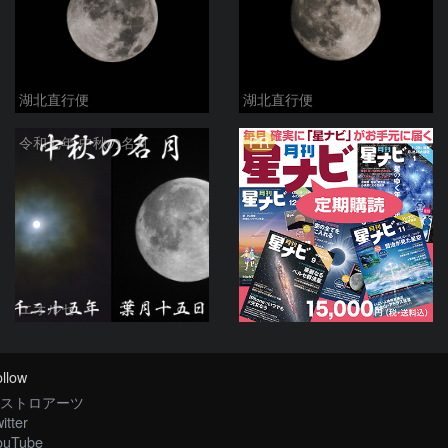
湖北直行便
湖北直行便
PR
令和七年 中秋の名月
エオルセ
llow
ストロアーツ
itter
ouTube