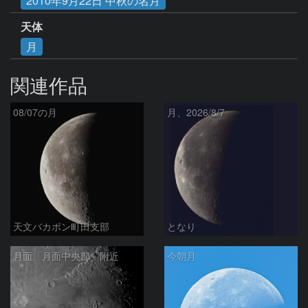
2010年9月22日 中秋の名月
天体
月
関連作品
08/07の月
月、2026/8/7
天文バカボン町田支部
となり
月面「月面中央部」附近
今朝月