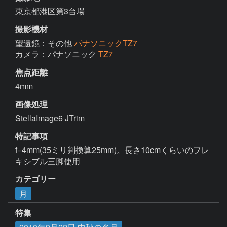
東京都港区第3台場
撮影機材
望遠鏡：その他
パナソニックTZ7
カメラ：パナソニック
TZ7
焦点距離
4mm
画像処理
StellaImage6 JTrim
特記事項
f=4mm(35ミリ判換算25mm)。長さ10cmくらいのフレ
キシブル三脚使用
カテゴリー
月
特集