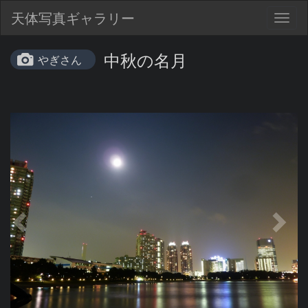
天体写真ギャラリー
Togg
navig
中秋の名月
やぎさん