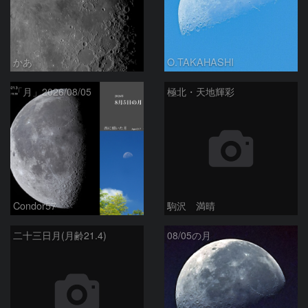
かあ
O.TAKAHASHI
「月」2026/08/05
極北・天地輝彩
Condor57
駒沢 満晴
二十三日月(月齢21.4)
08/05の月