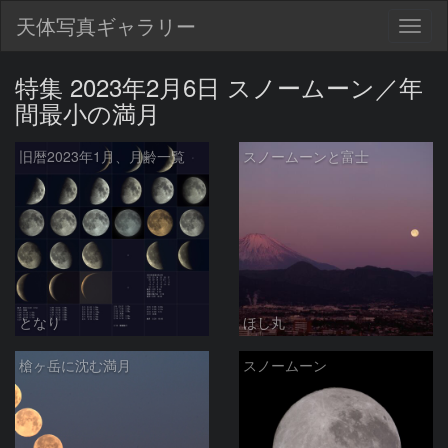
天体写真ギャラリー
Togg
navig
特集 2023年2月6日 スノームーン／年
間最小の満月
旧暦2023年1月、月齢一覧
スノームーンと富士
となり
ほし丸
槍ヶ岳に沈む満月
スノームーン