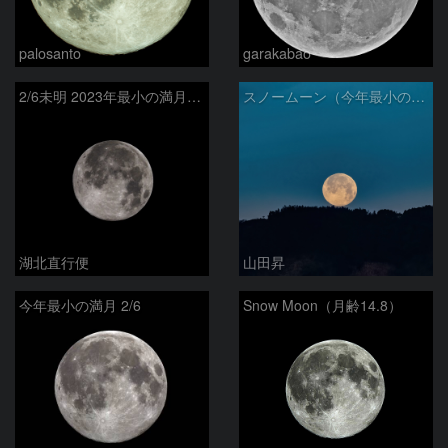
palosanto
garakabao
2/6未明 2023年最小の満月（月齢14.9）
スノームーン（今年最小の月）
湖北直行便
山田昇
今年最小の満月 2/6
Snow Moon（月齢14.8）