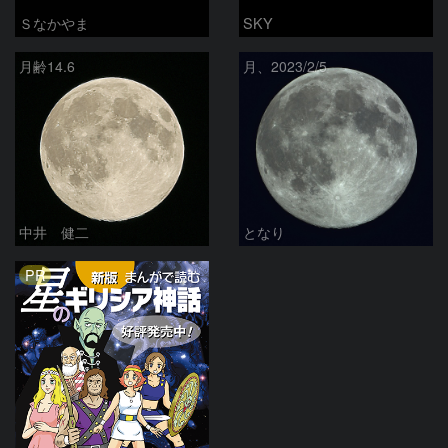
Ｓなかやま
SKY
月齢14.6
月、2023/2/5
中井 健二
となり
PR