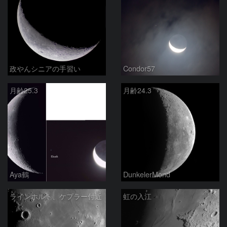
政やんシニアの手習い
Condor57
月齢25.3
月齢24.3
Aya鶴
DunkelerMond
ラインホルト、ケプラー付近
虹の入江