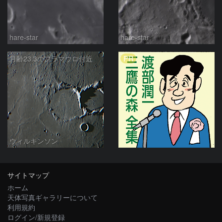
hare-star
hare-star
PR
月齢23.3のフラマウロ付近
ウィルキンソン
サイトマップ
ホーム
天体写真ギャラリーについて
利用規約
ログイン/新規登録