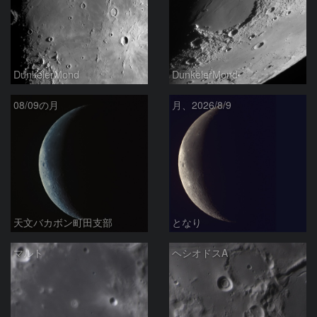
DunkelerMond
DunkelerMond
08/09の月
月、2026/8/9
天文バカボン町田支部
となり
マルト
ヘシオドスA