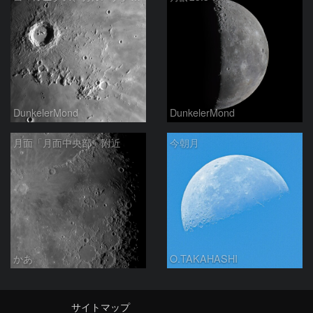
DunkelerMond
DunkelerMond
月面「月面中央部」附近
今朝月
かあ
O.TAKAHASHI
サイトマップ