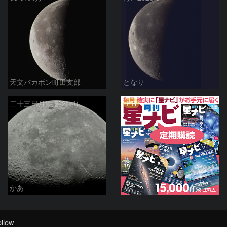
天文バカボン町田支部
となり
PR
二十三日月(月齢21.4)
かあ
llow