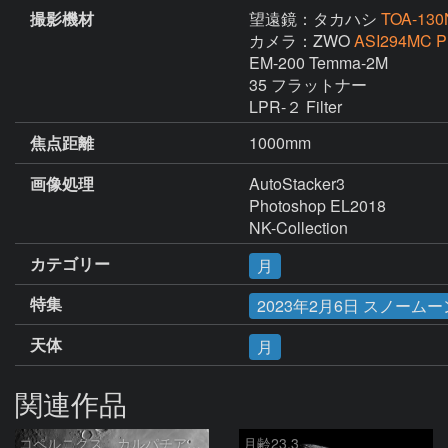
撮影機材
望遠鏡：タカハシ
TOA-130
カメラ：ZWO
ASI294MC P
EM-200 Temma-2M

35 フラットナー

LPR-２ Filter
焦点距離
1000mm
画像処理
AutoStacker3

Photoshop EL2018

NK-Collection
カテゴリー
月
特集
2023年2月6日 スノー
天体
月
関連作品
コペルニクス、カルパチア山脈付近
月齢23.3