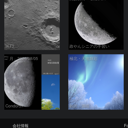
IKT2
政やんシニアの手習い
「月」2026/08/05
極北・天地輝彩
Condor57
駒沢 満晴
会社情報
Fo