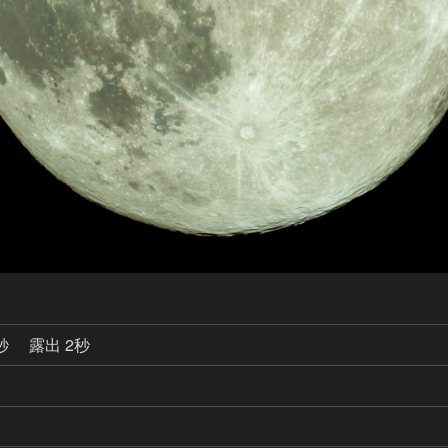
9秒
露出 2秒