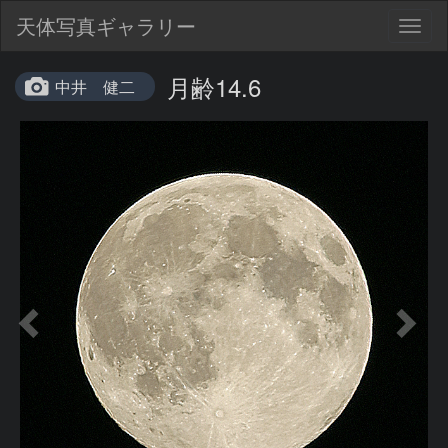
天体写真ギャラリー
Togg
navig
月齢14.6
中井 健二