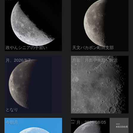
政やんシニアの手習い
天文バカボン町田支部
月、2026/8/7
月面「月面中央部」附近
となり
かあ
今朝月
「月」2026/08/05