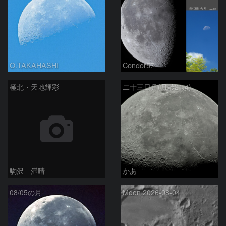
O.TAKAHASHI
Condor57
極北・天地輝彩
二十三日月(月齢21.4)
駒沢 満晴
かあ
08/05の月
Moon 2026-08-04