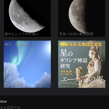
政やんシニアの手習い
天文バカボン町田支部
PR
極北・天地輝彩
駒沢 満晴
llow
ストロアーツ