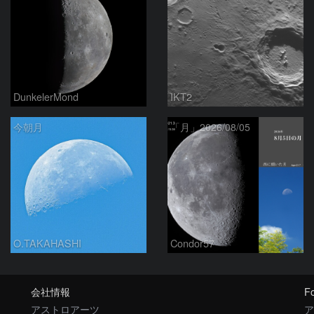
DunkelerMond
IKT2
今朝月
「月」2026/08/05
O.TAKAHASHI
Condor57
会社情報
Fo
アストロアーツ
ア