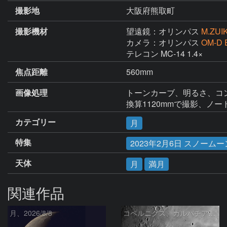
撮影地
大阪府熊取町
撮影機材
望遠鏡：オリンパス
M.ZUIK
カメラ：オリンパス
OM-D 
テレコン MC-14 1.4×
焦点距離
560mm
画像処理
トーンカーブ、明るさ、コン
換算1120mmで撮影、ノ
カテゴリー
月
特集
2023年2月6日 スノー
天体
月
満月
関連作品
月、2026/8/8
コペルニクス、カルパチア山脈付近