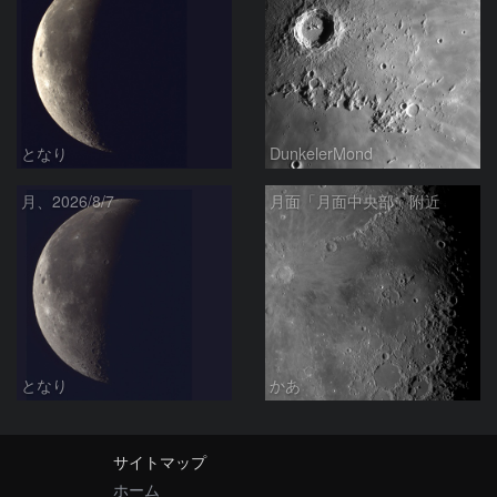
となり
DunkelerMond
月、2026/8/7
月面「月面中央部」附近
となり
かあ
サイトマップ
ホーム