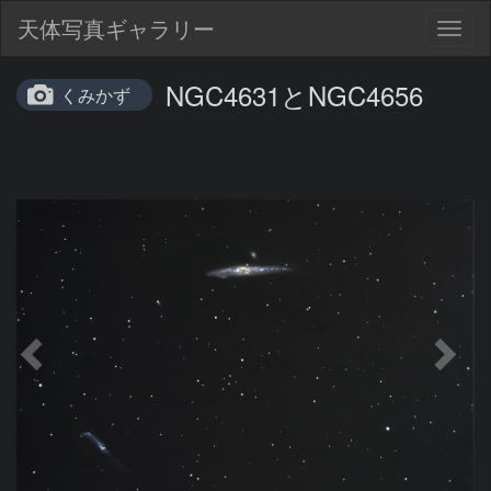
天体写真ギャラリー
Togg
navig
NGC4631とNGC4656
くみかず