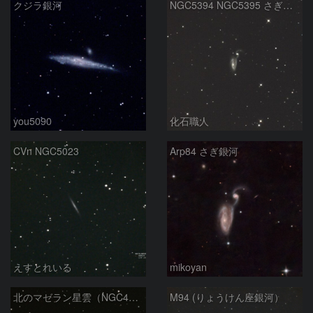
クジラ銀河
NGC5394 NGC5395 さぎ銀河 りょうけん座
you5090
化石職人
CVn NGC5023
Arp84 さぎ銀河
えすとれいる
mikoyan
北のマゼラン星雲（NGC4440)
M94 (りょうけん座銀河）