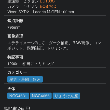
望遠鏡：ビクセン
ED103S
カメラ：キヤノン
EOS 70D
Vixen SXD2＋Lacerta M-GEN 100mm
焦点距離
795mm
画像処理
ステライメージ7にて、ダーク補正、RAW現像、コン
ポジット、階調補正、トリミング。
特記事項
1200mm相当にトリミング
カテゴリー
星雲・星団・銀河
天体
NGC4631
NGC4656
りょうけん座
関連作品