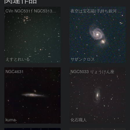
CVn NGC5311 NGC5313付近
夜空は宝石箱(子持ち銀河 M51) Seestar50
えすとれいる
サザンクロス
NGC4631
NGC5033 りょうけん座
kuma-
化石職人