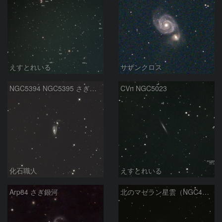
えすとれいる
サザンクロス
NGC5394 NGC5395 さぎ銀河 りょうけん座
CVn NGC5023
化石職人
えすとれいる
Arp84 さぎ銀河
北のマゼラン星雲（NGC4440)