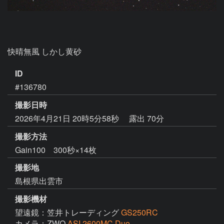
快晴無風 しかし黄砂
ID
#136780
撮影日時
2026年4月21日 20時5分58秒
露出 70分
撮影方法
Gain100 300秒×14枚
撮影地
島根県出雲市
撮影機材
望遠鏡：笠井トレーディング
GS250RC
カメラ：ZWO
ASI 2600MC Duo