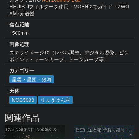
HEUIB-IIフィルターを使用・MGEN-3でガイド・ZWO 
焦点距離
1500mm
画像処理
ステライメージ10（レベル調整、デジタル現像、ピン
ポイント・トーンカーブ、トーンカーブ等）
カテゴリー
星雲・星団・銀河
天体
NGC5033
りょうけん座
関連作品
CVn NGC5311 NGC5313付近
夜空は宝石箱(子持ち銀河 M51) Seestar50