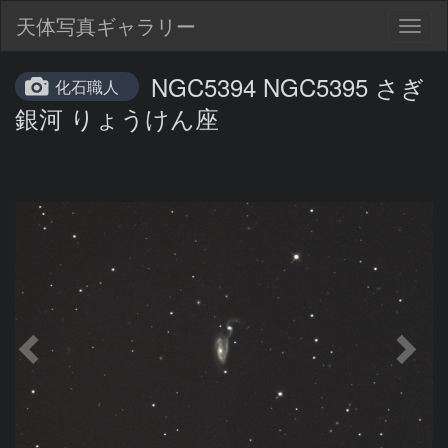
天体写真ギャラリー
Togg
navig
NGC5394 NGC5395 さぎ
化石職人
銀河 りょうけん座