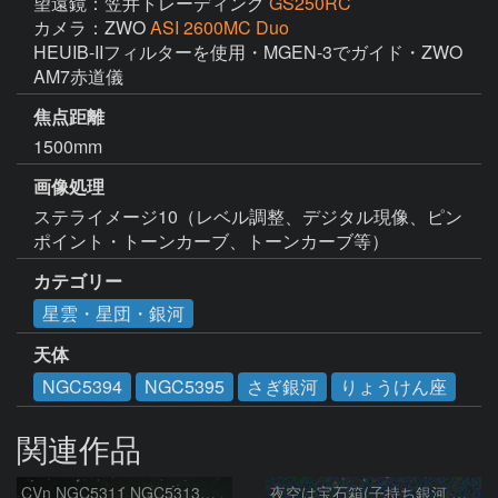
望遠鏡：笠井トレーディング
GS250RC
カメラ：ZWO
ASI 2600MC Duo
HEUIB-IIフィルターを使用・MGEN-3でガイド・ZWO 
AM7赤道儀
焦点距離
1500mm
画像処理
ステライメージ10（レベル調整、デジタル現像、ピン
ポイント・トーンカーブ、トーンカーブ等）
カテゴリー
星雲・星団・銀河
天体
NGC5394
NGC5395
さぎ銀河
りょうけん座
関連作品
CVn NGC5311 NGC5313付近
夜空は宝石箱(子持ち銀河 M51) Seestar50