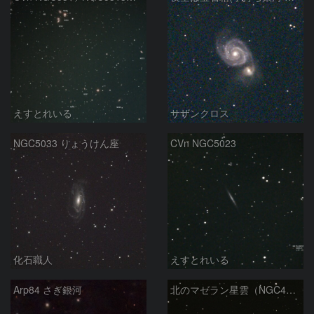
えすとれいる
サザンクロス
NGC5033 りょうけん座
CVn NGC5023
化石職人
えすとれいる
Arp84 さぎ銀河
北のマゼラン星雲（NGC4440)