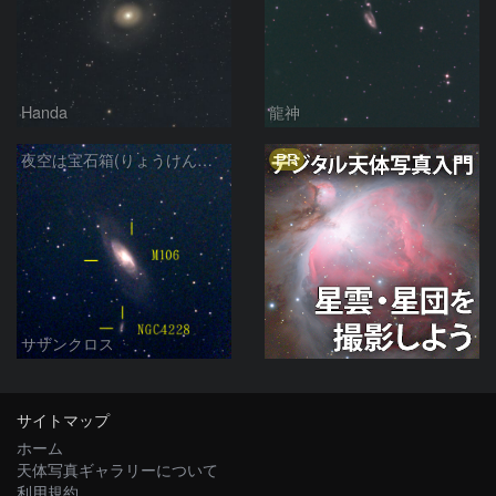
Handa
龍神
PR
夜空は宝石箱(りょうけん座 M106) Seestar50
サザンクロス
サイトマップ
ホーム
天体写真ギャラリーについて
利用規約