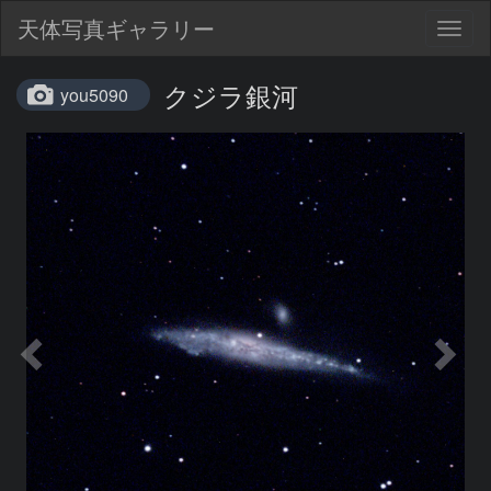
天体写真ギャラリー
Togg
navig
クジラ銀河
you5090