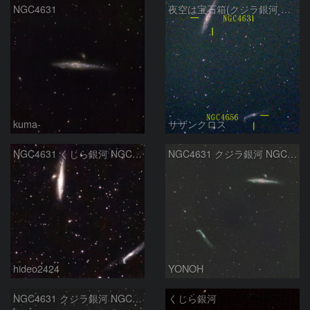
NGC4631
夜空は宝石箱(クジラ銀河 NGC4631) Seestar50
kuma-
サザンクロス
NGC4631 くじら銀河 NGC4656
NGC4631 クジラ銀河 NGC4656 ホッケースティック銀河
hideo2424
YONOH
NGC4631 クジラ銀河 NGC4656 りょうけん座
くじら銀河