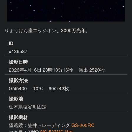
りょうけん座エッジオン、3000万光年。
ID
#136587
撮影日時
2026年4月16日 23時13分16秒
露出 2520秒
撮影方法
Gain400 -10℃ 60s×42枚
撮影地
栃木県塩谷町固定
撮影機材
望遠鏡：笠井トレーディング
GS-200RC
カメラ：ZWO
ASI 533MC Pro