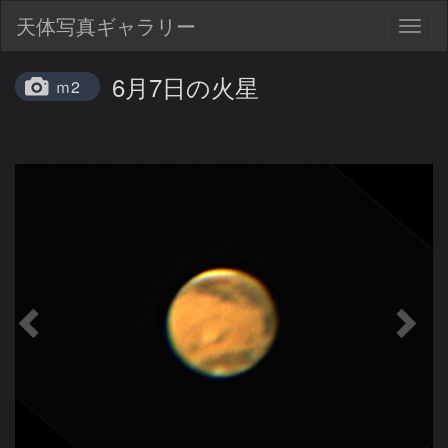
天体写真ギャラリー
Togg
navig
6月7日の火星
ｍ2