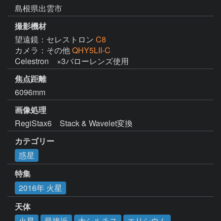
島根県出雲市
撮影機材
望遠鏡：セレストロン
C8
カメラ：その他
QHY5LII-C
Celestron　×3バローレンズ使用
焦点距離
6096mm
画像処理
RegiStax6　Stack & Wavelet変換
カテゴリー
惑星
特集
2016年 火星
天体
火星
最接近
大シルチス
エリシウム