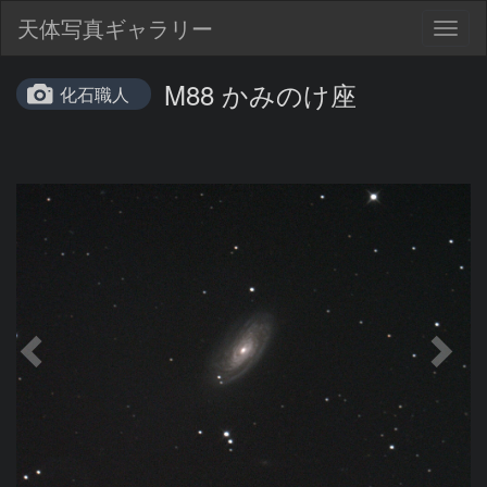
天体写真ギャラリー
Togg
navig
M88 かみのけ座
化石職人