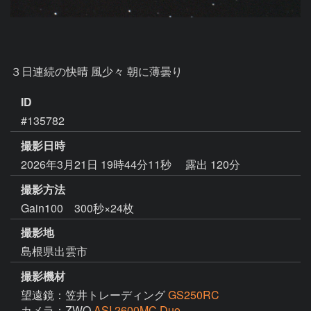
ID
#135782
撮影日時
2026年3月21日 19時44分11秒
露出 120分
撮影方法
Gain100 300秒×24枚
撮影地
島根県出雲市
撮影機材
望遠鏡：笠井トレーディング
GS250RC
カメラ：ZWO
ASI 2600MC Duo