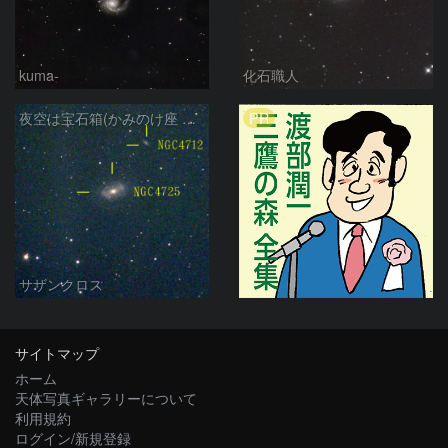
kuma-
化石職人
PR
夜空は宝石箱(かみのけ座 NGC4725) Seestar50
サザンクロス
サイトマップ
ホーム
天体写真ギャラリーについて
利用規約
ログイン/新規登録