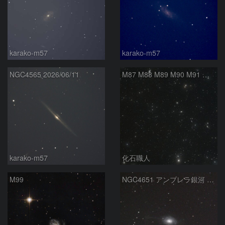
karako-m57
karako-m57
NGC4565 2026/06/11
M87 M88 M89 M90 M91 マルカリアンの銀河鎖 おとめ座 かみのけ座
karako-m57
化石職人
M99
NGC4651 アンブレラ銀河 かみのけ座