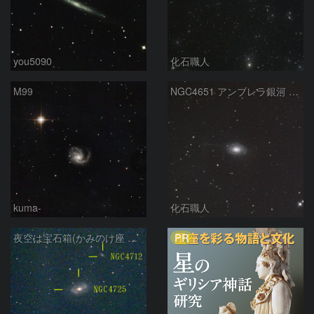
you5090
化石職人
M99
NGC4651 アンブレラ銀河 かみのけ座
kuma-
化石職人
PR
夜空は宝石箱(かみのけ座 NGC4725) Seestar50