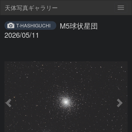
天体写真ギャラリー
Togg
navig
M5球状星団
T-HASHIGUCHI
2026/05/11