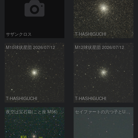
サザンクロス
T-HASHIGUCHI
M10球状星団 2026/07/12
M12球状星団 2026/07/12
T-HASHIGUCHI
T-HASHIGUCHI
夜空は宝石箱(こと座 M56) Seestar50
セイファートの六つ子とUGC10127