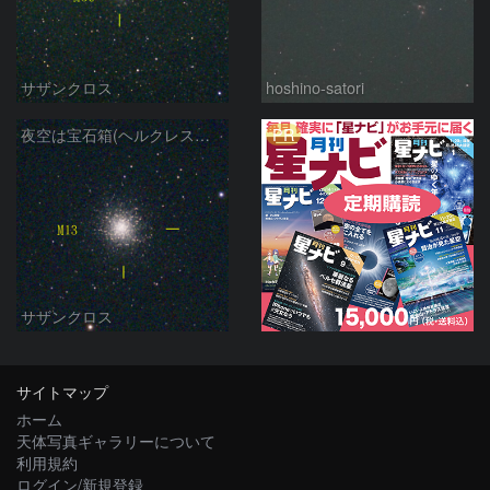
サザンクロス
hoshino-satori
PR
夜空は宝石箱(ヘルクレス座 M13) Seestar50
サザンクロス
サイトマップ
ホーム
天体写真ギャラリーについて
利用規約
ログイン/新規登録