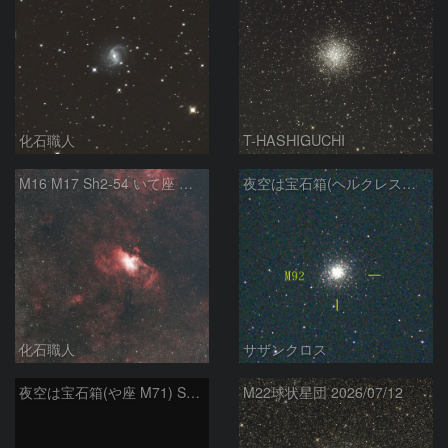
化石職人
T-HASHIGUCHI
M16 M17 Sh2-54 いて座 へび座
夜空は宝石箱(ヘルクレス座 M92) Seestar50
化石職人
サザンクロス
夜空は宝石箱(や座 M71) Seestar50
M22球状星団 2026/07/12