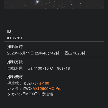
ID
#135781
撮影日時
2026年5月11日 22時40分42秒
露出 1620秒
撮影方法
自動追尾 Gain100 -10℃ 90s×18
撮影機材
望遠鏡：タカハシ
ε-160
カメラ：ZWO
ASI 2600MC Pro
タカハシEM200T2J赤道儀
