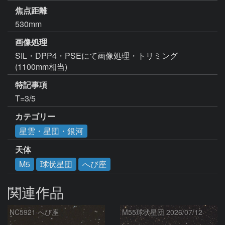
焦点距離
530mm
画像処理
SIL・DPP4・PSEにて画像処理・トリミング
(1100mm相当)
特記事項
カテゴリー
星雲・星団・銀河
天体
M5
球状星団
へび座
関連作品
NC5921 へび座
M55球状星団 2026/07/12