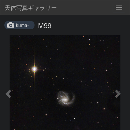
天体写真ギャラリー
Togg
navig
M99
kuma-