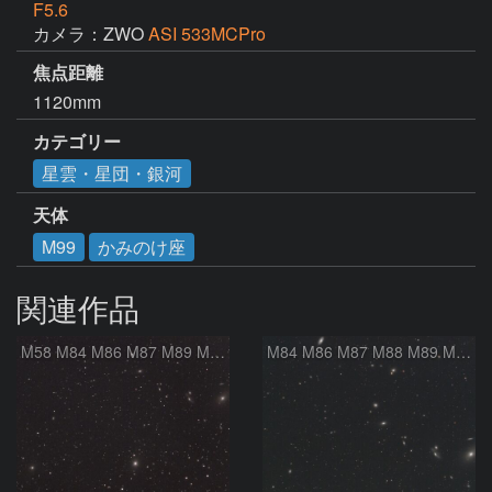
F5.6
カメラ：ZWO
ASI 533MCPro
焦点距離
1120mm
カテゴリー
星雲・星団・銀河
天体
M99
かみのけ座
関連作品
M58 M84 M86 M87 M89 M90 マルカリアンの銀河鎖 おとめ座 かみのけ座
M84 M86 M87 M88 M89 M90 M91 マルカリアンの銀河鎖 おとめ座 かみのけ座