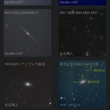
karako-m57
karako-m57
NGC4565 2026/06/11
M87 M88 M89 M90 M91 マルカリアンの銀河鎖 おとめ座 かみのけ座
karako-m57
化石職人
NGC4651 アンブレラ銀河 かみのけ座
夜空は宝石箱(かみのけ座 NGC4725) Seestar50
化石職人
サザンクロス