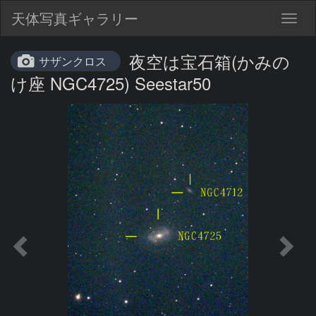
天体写真ギャラリー
Togg
navig
夜空は宝石箱(かみの
サザンクロス
け座 NGC4725) Seestar50