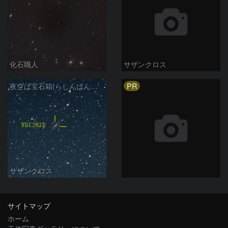
化石職人
サザンクロス
PR
夜空は宝石箱(らしんばん座 NGC2613) Seestar50
サザンクロス
サイトマップ
ホーム