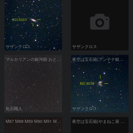
サザンクロス
サザンクロス
マルカリアンの銀河鎖 おとめ座・ かみのけ座の銀河
夜空は宝石箱(アンテナ銀河 NGC4038) Seestar50
化石職人
サザンクロス
M87 M88 M89 M90 M91 M100 マルカリアンの銀河鎖 おとめ座 かみのけ座
夜空は宝石箱(やまねこ座 NGC2683) Seestar50