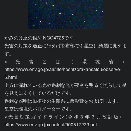
かみのけ座の銀河 NGC4725です。

光害の対策を適正に行えば都市部でも星空は綺麗に見えま
す。

※光害とは（環境省）
https://www.env.go.jp/air/life/hoshizorakansatsu/observe-
5.html

上方に漏れている光や過剰な光が夜空を明るく照らして星
を見えにくくしているだけです。

過剰な照明は動植物の生態系に悪影響をおよぼします。

星空は環境のバロメーターです。

※光害対策ガイドライン(令和３年３月改訂版)　
https://www.env.go.jp/content/900517233.pdf