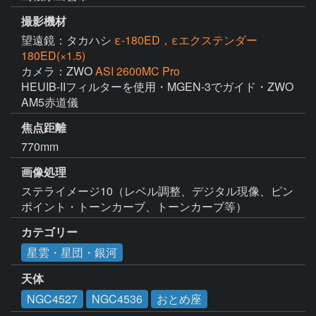
撮影機材
望遠鏡：タカハシ
ε-180ED，εエクステンダー
180ED(×1.5)
カメラ：ZWO
ASI 2600MC Pro
HEUIB-IIフィルターを使用・MGEN-3でガイド・ZWO 
AM5赤道儀
焦点距離
770mm
画像処理
ステライメージ10（レベル調整、デジタル現像、ピン
ポイント・トーンカーブ、トーンカーブ等）
カテゴリー
星雲・星団・銀河
天体
NGC4527
NGC4536
おとめ座