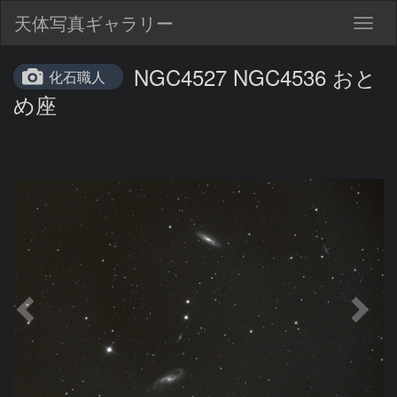
天体写真ギャラリー
Togg
navig
NGC4527 NGC4536 おと
化石職人
め座