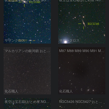
サザンクロス
サザンクロス
マルカリアンの銀河鎖 おとめ座・ かみのけ座の銀河
M87 M88 M89 M90 M91 M100 マルカリアンの銀河鎖 おとめ座 かみのけ座
化石職人
化石職人
夜空は宝石箱(おとめ座 NGC5746) Seestar50
NGC5426 NGC5427 おとめ座