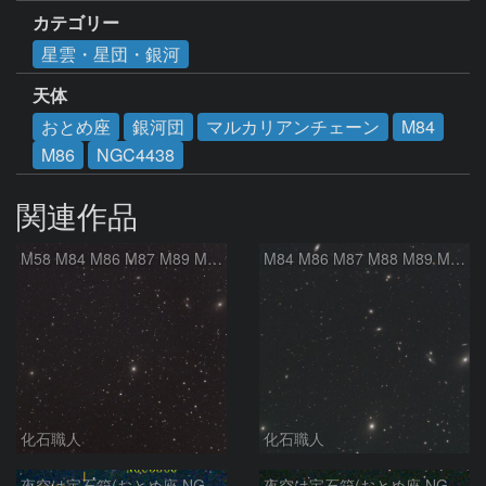
カテゴリー
星雲・星団・銀河
天体
おとめ座
銀河団
マルカリアンチェーン
M84
M86
NGC4438
関連作品
M58 M84 M86 M87 M89 M90 マルカリアンの銀河鎖 おとめ座 かみのけ座
M84 M86 M87 M88 M89 M90 M91 マルカリアンの銀河鎖 おとめ座 かみのけ座
化石職人
化石職人
夜空は宝石箱(おとめ座 NGC5566) Seestar50
夜空は宝石箱(おとめ座 NGC5746) Seestar50