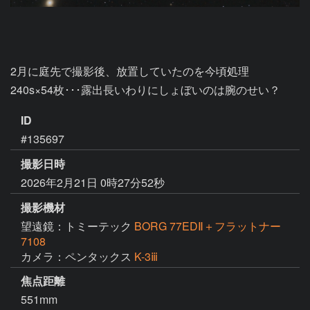
2月に庭先で撮影後、放置していたのを今頃処理

240s×54枚･･･露出長いわりにしょぼいのは腕のせい？
ID
#135697
撮影日時
2026年2月21日 0時27分52秒
撮影機材
望遠鏡：トミーテック
BORG 77EDⅡ＋フラットナー
7108
カメラ：ペンタックス
K-3ⅲ
焦点距離
551mm