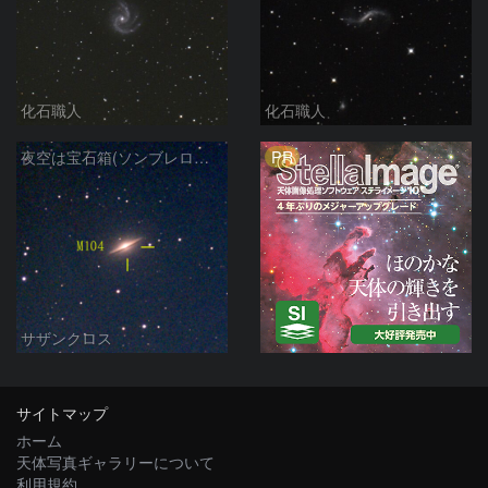
化石職人
化石職人
PR
夜空は宝石箱(ソンブレロ銀河 M104) Seestar50
サザンクロス
サイトマップ
ホーム
天体写真ギャラリーについて
利用規約