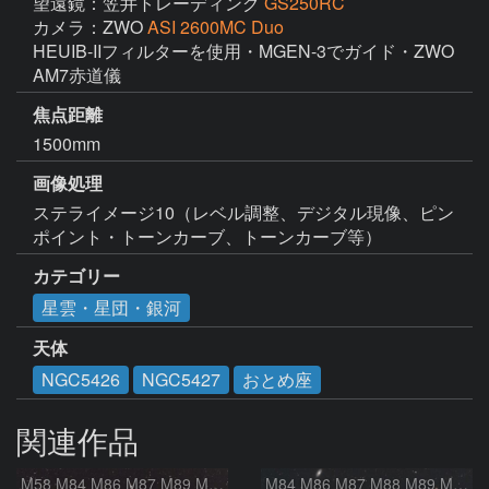
望遠鏡：笠井トレーディング
GS250RC
カメラ：ZWO
ASI 2600MC Duo
HEUIB-IIフィルターを使用・MGEN-3でガイド・ZWO 
焦点距離
1500mm
画像処理
ステライメージ10（レベル調整、デジタル現像、ピン
ポイント・トーンカーブ、トーンカーブ等）
カテゴリー
星雲・星団・銀河
天体
NGC5426
NGC5427
おとめ座
関連作品
M58 M84 M86 M87 M89 M90 マルカリアンの銀河鎖 おとめ座 かみのけ座
M84 M86 M87 M88 M89 M90 M91 マルカリアンの銀河鎖 おとめ座 かみのけ座