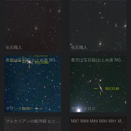
化石職人
化石職人
夜空は宝石箱(おとめ座 NGC5566) Seestar50
夜空は宝石箱(おとめ座 NGC5746) Seestar50
サザンクロス
サザンクロス
マルカリアンの銀河鎖 おとめ座・ かみのけ座の銀河
M87 M88 M89 M90 M91 M100 マルカリアンの銀河鎖 おとめ座 かみのけ座