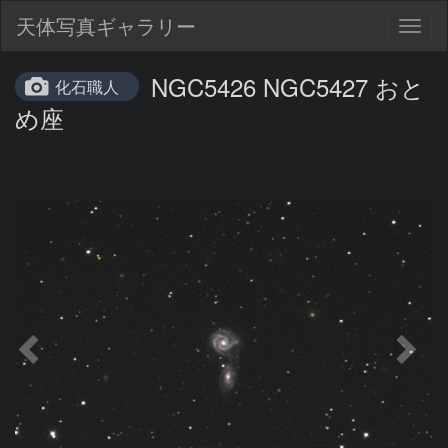
天体写真ギャラリー
Togg
navig
NGC5426 NGC5427 おと
化石職人
め座