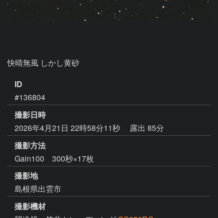
快晴無風 しかし黄砂
ID
#136804
撮影日時
2026年4月21日 22時58分11秒
露出 85分
撮影方法
Gain100 300秒×17枚
撮影地
島根県出雲市
撮影機材