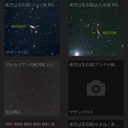
夜空は宝石箱(りゅう座 NGC6503) Seestar50
夜空は宝石箱(おとめ座 NGC5746) Seestar50
サザンクロス
サザンクロス
マルカリアンの銀河鎖 おとめ座・ かみのけ座の銀河
夜空は宝石箱(アンテナ銀河 NGC4038) Seestar50
化石職人
サザンクロス
M87 M88 M89 M90 M91 M100 マルカリアンの銀河鎖 おとめ座 かみのけ座
夜空は宝石箱(やまねこ座 NGC2683) Seestar50