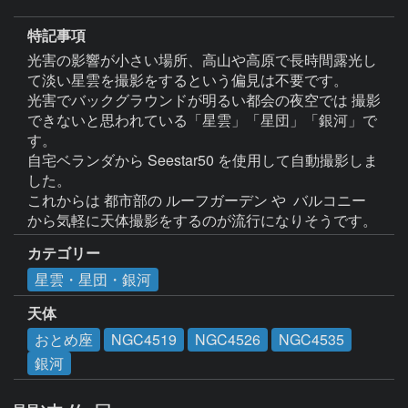
特記事項
光害の影響が小さい場所、高山や高原で長時間露光し
て淡い星雲を撮影をするという偏見は不要です。

光害でバックグラウンドが明るい都会の夜空では 撮影
できないと思われている「星雲」「星団」「銀河」で
す。

自宅ベランダから Seestar50 を使用して自動撮影しま
した。

これからは 都市部の ルーフガーデン や  バルコニー 
カテゴリー
星雲・星団・銀河
天体
おとめ座
NGC4519
NGC4526
NGC4535
銀河