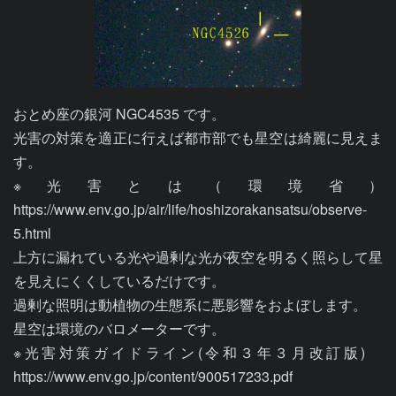
おとめ座の銀河 NGC4535 です。

光害の対策を適正に行えば都市部でも星空は綺麗に見えま
す。

※光害とは（環境省）
https://www.env.go.jp/air/life/hoshizorakansatsu/observe-
5.html

上方に漏れている光や過剰な光が夜空を明るく照らして星
を見えにくくしているだけです。

過剰な照明は動植物の生態系に悪影響をおよぼします。

星空は環境のバロメーターです。

※光害対策ガイドライン(令和３年３月改訂版)　