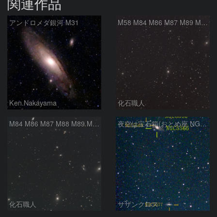
関連作品
アンドロメダ銀河 M31
M58 M84 M86 M87 M89 M90 マルカリアンの銀河鎖 おとめ座 かみのけ座
Ken.Nakayama
化石職人
M84 M86 M87 M88 M89 M90 M91 マルカリアンの銀河鎖 おとめ座 かみのけ座
夜空は宝石箱(おとめ座 NGC5566) Seestar50
化石職人
サザンクロス