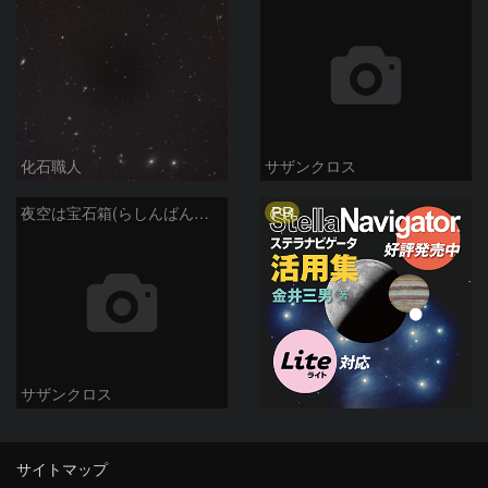
化石職人
サザンクロス
PR
夜空は宝石箱(らしんばん座 NGC2613) Seestar50
サザンクロス
サイトマップ