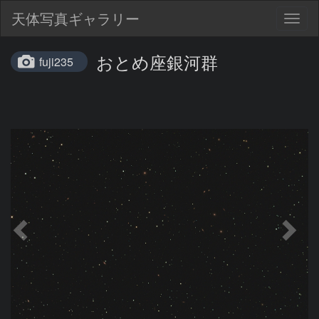
天体写真ギャラリー
Togg
navig
おとめ座銀河群
fuji235