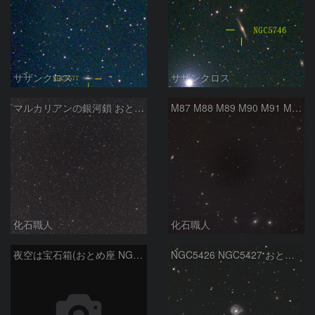
サザンクロス
サザンクロス
マルカリアンの銀河鎖 おとめ座・ かみのけ座の銀河
M87 M88 M89 M90 M91 M100 マルカリアンの銀河鎖 おとめ座 かみのけ座
化石職人
化石職人
夜空は宝石箱(おとめ座 NGC5746) Seestar50
NGC5426 NGC5427 おとめ座