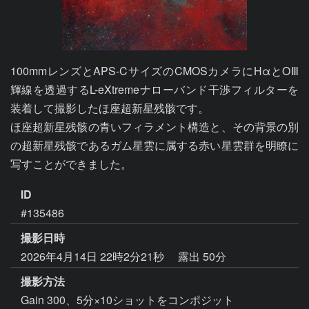
100mmレンズとAPS-CサイズのCMOSカメラにHαとOⅢ
輝線を透過するL-eXtremeナローバンド干渉フィルターを
装着して撮影したほ座超新星残骸です。

ほ座超新星残骸の青いフィラメント構造と、その背景の別
の超新星残骸であるガム星雲に属する赤い星雲群を明瞭に
ID
#135486
撮影日時
2026年4月14日 22時2分21秒
露出 50分
撮影方法
Gain 300、5分×10ショットをコンポジット