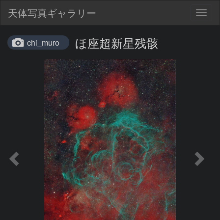
天体写真ギャラリー
Togg
navig
ほ座超新星残骸
chi_muro