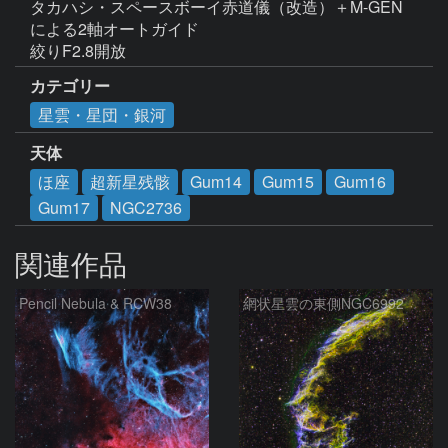
タカハシ・スペースボーイ赤道儀（改造）＋M-GEN
による2軸オートガイド

絞りF2.8開放
カテゴリー
星雲・星団・銀河
天体
ほ座
超新星残骸
Gum14
Gum15
Gum16
Gum17
NGC2736
関連作品
Pencil Nebula & RCW38
網状星雲の東側NGC6992