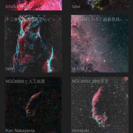
Ichiro Itagaki
take
十三夜での網状星雲（ピッカリングの三角）
SNR G65.3+5.7 超新星残骸 アルビレオ周辺 はくちょう座
take
化石職人
NGC6992と人工衛星
NGC6992 網状星雲
Ken.Nakayama
riomizuki