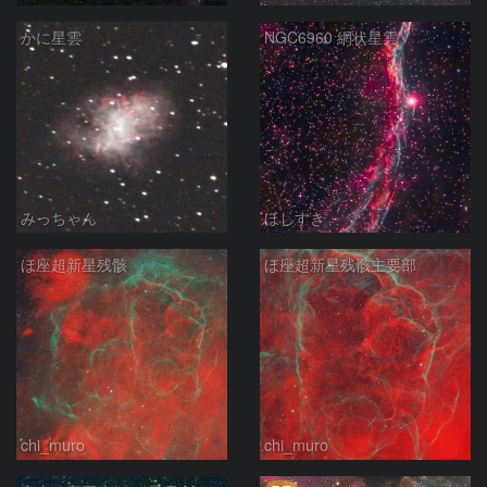
かに星雲
NGC6960 網状星雲
みっちゃん
ほしすき
ほ座超新星残骸
ほ座超新星残骸主要部
chi_muro
chi_muro