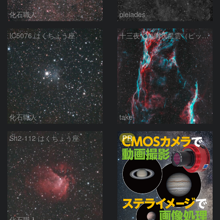
化石職人
pleiades
IC5076 はくちょう座
十三夜での網状星雲（ピッカリングの三角）
化石職人
take
PR
Sh2-112 はくちょう座
化石職人