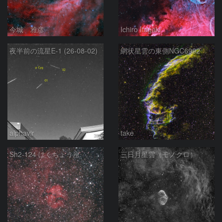
今城 雅彦
Ichiro Itagaki
夜半前の流星E-1 (26-08-02)
網状星雲の東側NGC6992
alphavir
take
Sh2-124 はくちょう座
三日月星雲（モノクロ）