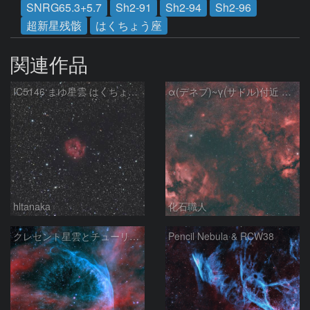
SNRG65.3+5.7
Sh2-91
Sh2-94
Sh2-96
超新星残骸
はくちょう座
関連作品
IC5146 まゆ星雲 はくちょう座
α(デネブ)~γ(サドル)付近 NGC7000 北アメリカ星雲 IC5067~5070 ペリカン星雲 Sh2-112 はくちょう座
hltanaka
化石職人
クレセント星雲とチューリップ星雲の真ん中あたりにある星雲 NGC6883 ???
Pencil Nebula & RCW38