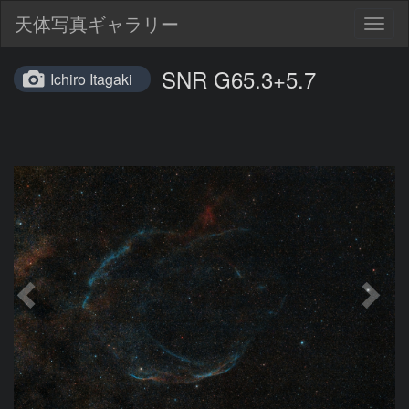
天体写真ギャラリー
Togg
navig
SNR G65.3+5.7
Ichiro Itagaki