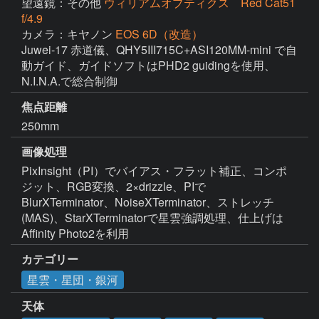
望遠鏡：その他
ウィリアムオプティクス Red Cat51
f/4.9
カメラ：キヤノン
EOS 6D（改造）
Juwei-17 赤道儀、QHY5III715C+ASI120MM-mini で自
動ガイド、ガイドソフトはPHD2 guidingを使用、
焦点距離
250mm
画像処理
PixInsight（PI）でバイアス・フラット補正、コンポ
ジット、RGB変換、2×drizzle、PIで
BlurXTerminator、NoiseXTerminator、ストレッチ
(MAS)、StarXTerminatorで星雲強調処理、仕上げは
Affinity Photo2を利用
カテゴリー
星雲・星団・銀河
天体