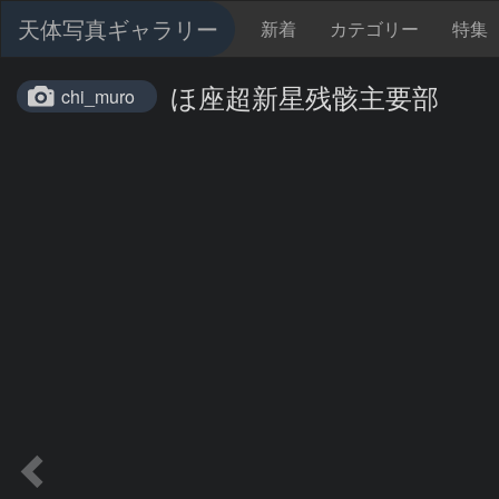
天体写真ギャラリー
新着
カテゴリー
特集
ほ座超新星残骸主要部
chi_muro