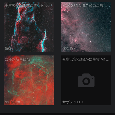
十三夜での網状星雲（ピッカリングの三角）
SNR G65.3+5.7 超新星残骸 アルビレオ周辺 はくちょう座
take
化石職人
ほ座超新星残骸
夜空は宝石箱(かに星雲 M1) Seestar50
chi_muro
サザンクロス