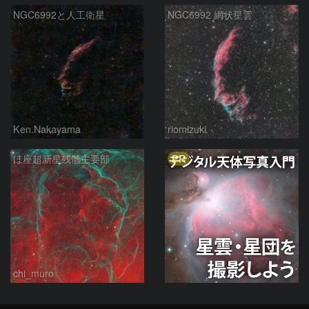
NGC6992と人工衛星
NGC6992 網状星雲
Ken.Nakayama
riomizuki
PR
ほ座超新星残骸主要部
chi_muro