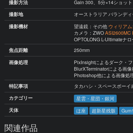
撮影方法
Gain 300、5分×14ショ
撮影地
オーストラリア バランディ
撮影機材
望遠鏡：その他
ウィリアムオ
カメラ：ZWO
ASI2600MC 
OPTOLONG L-Ultima
焦点距離
250mm
画像処理
PixInsightによるダ
BlurXTerminatorによ
Photoshop他による画像処
特記事項
タカハシ・スペースボーイ赤
カテゴリー
星雲・星団・銀河
天体
ほ座
超新星残骸
Gum
関連作品