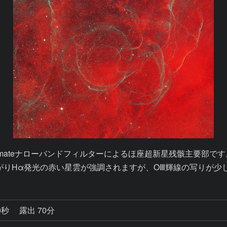
Ultimateナローバンドフィルターによるほ座超新星残骸主要部です。
が下がりHα発光の赤い星雲が強調されますが、OⅢ輝線の写りが
0秒
露出 70分