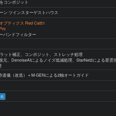
ットをコンポジット
ーン ツインスターゲストハウス
プティクス Red Cat51
Pro
teナローバンドフィルター
ーク・フラット補正、コンポジット、ストレッチ処理

る画像復元、DenoiseAIによるノイズ低減処理、StarNet2による星雲
理
道儀（改造）＋M-GENによる2軸オートガイド
16