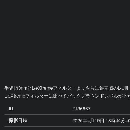
半値幅3nmとL-eXtremeフィルターよりさらに狭帯域のL-
L-eXtremeフィルターに比べてバックグラウンドレベル
ID
#136867
撮影日時
2026年4月19日 18時44分4