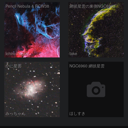
Pencil Nebula & RCW38
網状星雲の東側NGC6992
Ichiro Itagaki
take
かに星雲
NGC6960 網状星雲
みっちゃん
ほしすき