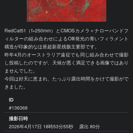
RedCat51（f=250mm）とCMOSカメラ＋ナローバンドフ
ィルターの組み合わせによるOⅢ発光の青いフィラメント
構造が印象的なほ座超新星残骸主要部です。

昨年4月のオーストラリア遠征でも同じ組み合わせで撮影
し投稿したのですが、天候が悪く満足できる画像ではあり
ませんでした。

今回は好天に恵まれ、たっぷり露出時間をかけて撮影がで
きました。
ID
#136368
撮影日時
2026年4月17日 18時53分55秒
露出 80分