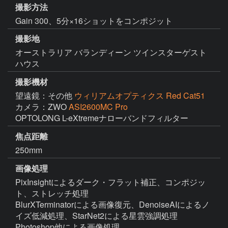
撮影方法
Gain 300、5分×16ショットをコンポジット
撮影地
オーストラリア バランディーン ツインスターゲスト
ハウス
撮影機材
望遠鏡：その他
ウィリアムオプティクス Red Cat51
カメラ：ZWO
ASI2600MC Pro
OPTOLONG L-eXtremeナローバンドフィルター
焦点距離
250mm
画像処理
PixInsightによるダーク・フラット補正、コンポジッ
ト、ストレッチ処理

BlurXTerminatorによる画像復元、DenoiseAIによるノ
イズ低減処理、StarNet2による星雲強調処理

Photoshop他による画像処理