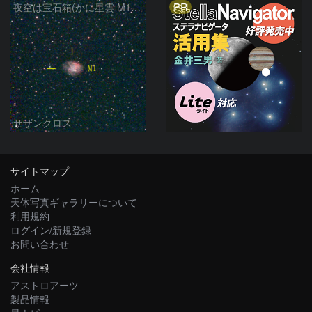
PR
夜空は宝石箱(かに星雲 M1) Seestar50
サザンクロス
サイトマップ
ホーム
天体写真ギャラリーについて
利用規約
ログイン/新規登録
お問い合わせ
会社情報
アストロアーツ
製品情報