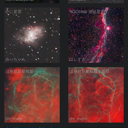
かに星雲
NGC6960 網状星雲
みっちゃん
ほしすき
ほ座超新星残骸
ほ座超新星残骸主要部
chi_muro
chi_muro