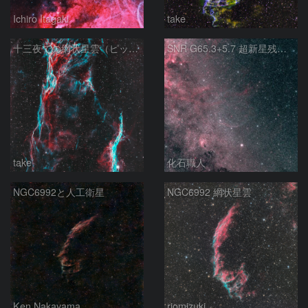
Ichiro Itagaki
take
十三夜での網状星雲（ピッカリングの三角）
SNR G65.3+5.7 超新星残骸 アルビレオ周辺 はくちょう座
take
化石職人
NGC6992と人工衛星
NGC6992 網状星雲
Ken.Nakayama
riomizuki