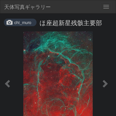
天体写真ギャラリー
Togg
navig
ほ座超新星残骸主要部
chi_muro