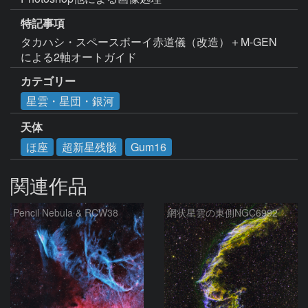
特記事項
タカハシ・スペースボーイ赤道儀（改造）＋M-GEN
による2軸オートガイド
カテゴリー
星雲・星団・銀河
天体
ほ座
超新星残骸
Gum16
関連作品
Pencil Nebula & RCW38
網状星雲の東側NGC6992