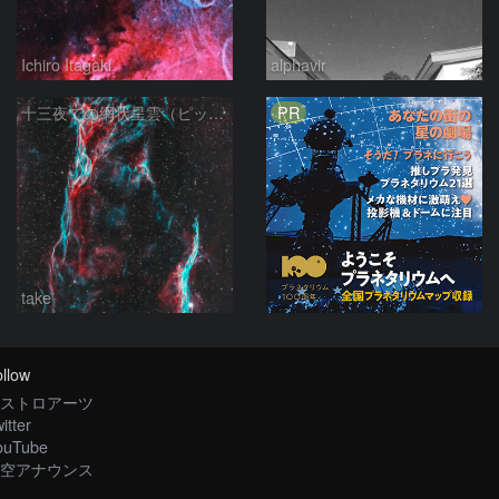
Ichiro Itagaki
alphavir
PR
十三夜での網状星雲（ピッカリングの三角）
take
llow
ストロアーツ
itter
ouTube
空アナウンス