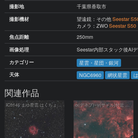
撮影地
千葉県香取市
撮影機材
望遠鏡：その他
Seestar S5
カメラ：ZWO
Seestar S50
焦点距離
250mm
画像処理
Seestar内部スタック後AIデノ
カテゴリー
星雲・星団・銀河
天体
NGC6960
網状星雲
関連作品
IC5146 まゆ星雲 はくちょう座
α(デネブ)~γ(サドル)付近 NGC7000 北アメリカ星雲 IC5067~5070 ペリカン星雲 Sh2-112 はくちょう座