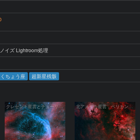
0
イズ Lightroom処理
はくちょう座
超新星残骸
クレセント星雲とチューリップ星雲の真ん中あたりにある星雲 NGC6883 ???
北アメリカ星雲，ペリカン星雲，サドル付近，クレセント星雲，網状星雲・・・etc