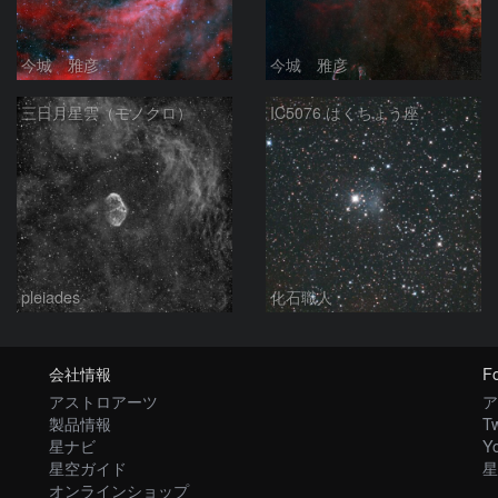
今城 雅彦
今城 雅彦
三日月星雲（モノクロ）
IC5076 はくちょう座
pleiades
化石職人
会社情報
Fo
アストロアーツ
ア
製品情報
Tw
星ナビ
Y
星空ガイド
星
オンラインショップ