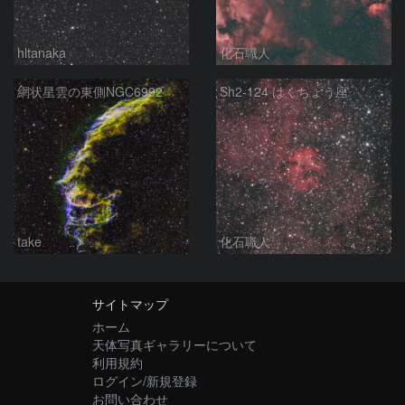
hltanaka
化石職人
網状星雲の東側NGC6992
Sh2-124 はくちょう座
take
化石職人
サイトマップ
ホーム
天体写真ギャラリーについて
利用規約
ログイン/新規登録
お問い合わせ