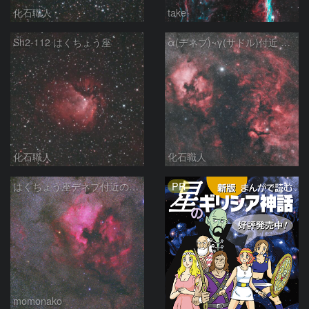
化石職人
take
Sh2-112 はくちょう座
α(デネブ)~γ(サドル)付近 NGC7000 北アメリカ星雲 IC5067~5070 ペリカン星雲 はくちょう座
化石職人
化石職人
PR
はくちょう座デネブ付近の空域 260720
momonako