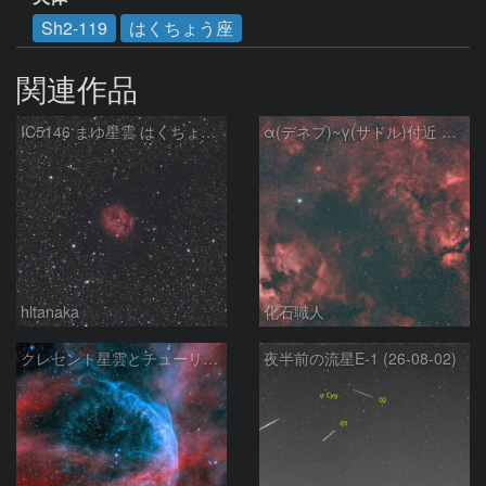
Sh2-119
はくちょう座
関連作品
IC5146 まゆ星雲 はくちょう座
α(デネブ)~γ(サドル)付近 NGC7000 北アメリカ星雲 IC5067~5070 ペリカン星雲 Sh2-112 はくちょう座
hltanaka
化石職人
クレセント星雲とチューリップ星雲の真ん中あたりにある星雲 NGC6883 ???
夜半前の流星E-1 (26-08-02)