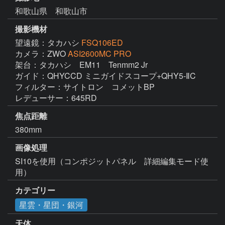
和歌山県 和歌山市
撮影機材
望遠鏡：タカハシ
FSQ106ED
カメラ：ZWO
ASI2600MC PRO
架台：タカハシ　EM11　Tenmm2 Jr  

ガイド：QHYCCD ミニガイドスコープ+QHY5-ⅡC　

フィルター：サイトロン　コメットBP 

焦点距離
380mm
画像処理
SI10を使用（コンポジットパネル　詳細編集モード使
用）　
カテゴリー
星雲・星団・銀河
天体