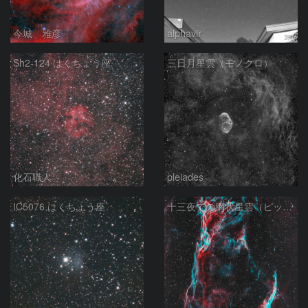
今城 雅彦
alphavir
Sh2-124 はくちょう座
三日月星雲（モノクロ）
化石職人
pleiades
IC5076 はくちょう座
十三夜での網状星雲（ピッカリングの三角）