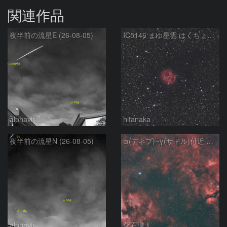
関連作品
夜半前の流星E (26-08-05)
IC5146 まゆ星雲 はくちょう座
alphavir
hltanaka
夜半前の流星N (26-08-05)
α(デネブ)~γ(サドル)付近 NGC7000 北アメリカ星雲 IC5067~5070 ペリカン星雲 Sh2-112 はくちょう座
alphavir
化石職人