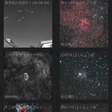
夜半前の流星E-1 (26-08-02)
Sh2-124 はくちょう座
alphavir
化石職人
三日月星雲（モノクロ）
IC5076 はくちょう座
pleiades
化石職人
十三夜での網状星雲（ピッカリングの三角）
Sh2-112 はくちょう座