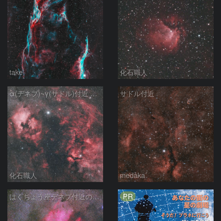
take
化石職人
α(デネブ)~γ(サドル)付近 NGC7000 北アメリカ星雲 IC5067~5070 ペリカン星雲 はくちょう座
サドル付近
化石職人
medaka
PR
はくちょう座デネブ付近の空域 260720