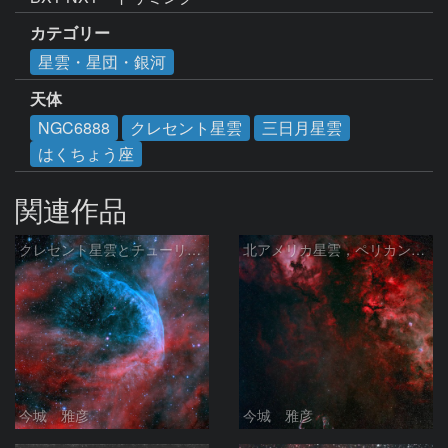
カテゴリー
星雲・星団・銀河
天体
NGC6888
クレセント星雲
三日月星雲
はくちょう座
関連作品
クレセント星雲とチューリップ星雲の真ん中あたりにある星雲 NGC6883 ???
北アメリカ星雲，ペリカン星雲，サドル付近，クレセント星雲，網状星雲・・・etc
今城 雅彦
今城 雅彦