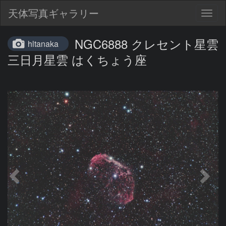
天体写真ギャラリー
Togg
navig
NGC6888 クレセント星雲
hltanaka
三日月星雲 はくちょう座