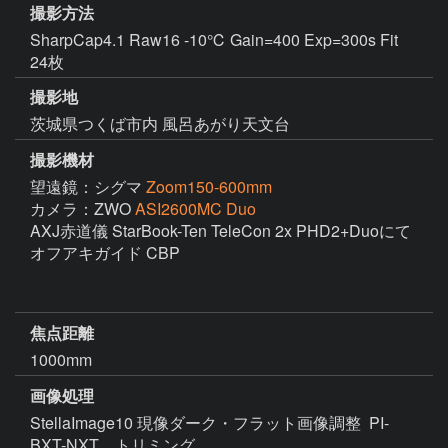
撮影方法
SharpCap4.1 Raw16 -10℃ Gain=400 Exp=300s Fit
24枚
撮影地
茨城県つくば市内 風呂あがり天文台
撮影機材
望遠鏡：シグマ
Zoom150-600mm
カメラ：ZWO
ASI2600MC Duo
AXJ赤道儀 StarBook-Ten TeleCon 2x PHD2+Duoにて
オフアキガイド CBP

焦点距離
1000mm
画像処理
StellaImage10 現像ダーク・フラット画像調整  PI-
BXT-NXT　トリミング