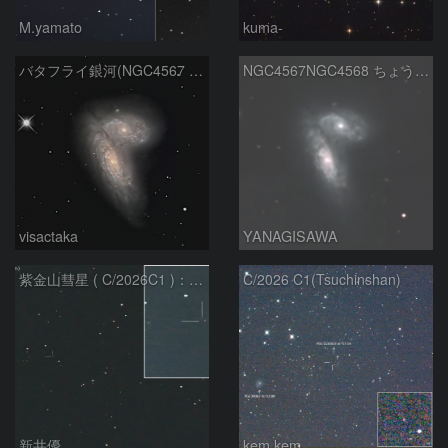
M.yamato
kuma-
バタフライ銀河(NGC4567 4568)
NGC4567NGC4568 ちょう銀河
visactaka
YANAGISAWA
紫金山彗星 ( C/2026C1 )：2026/05/16
C/2026 C1(Tsuchinshan)
新井優
kem.kem