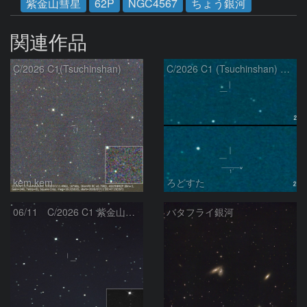
紫金山彗星
62P
NGC4567
ちょう銀河
関連作品
C/2026 C1(Tsuchinshan)
C/2026 C1 (Tsuchinshan) の変化
kem.kem
ろどすた
06/11 C/2026 C1 紫金山彗星
バタフライ銀河