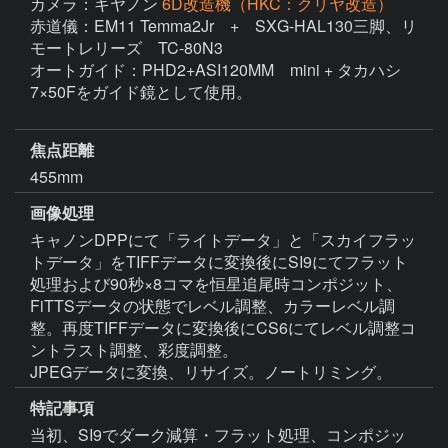
カメラ：キヤノン
6D改造機（HKC：クリヤ改造）
赤道儀：EM11 Temma2Jr　+　SXG-HAL130三脚、リ
モートレリーズ　TC-80N3

オートガイド：PHD2+ASI120MM　mini + タカハシ
7×50Fをガイド鏡として使用。

焦点距離
455mm
画像処理
キャノンDPPにて「ライトデータ」と「スカイフラッ
トデータ」をTIFFデータに変換後にSI9にてフラット
処理および90秒×8コマを恒星追尾時コンポジット、
FiTTSデータの状態でレベル調整、カラーレベル調
整。再度TIFFデータに変換後にCS6にてレベル調整コ
ントラスト調整、彩度調整。

JPEGデータに変換、リサイズ。ノートリミング。
特記事項
当初、SI9でダーク減算・フラット処理、コンポジッ