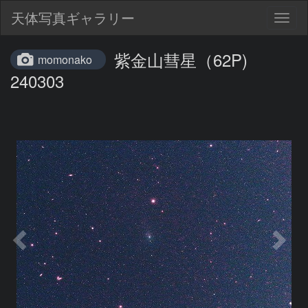
天体写真ギャラリー
Togg
navig
紫金山彗星（62P)
momonako
240303