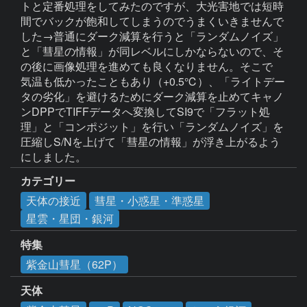
トと定番処理をしてみたのですが、大光害地では短時
間でバックが飽和してしまうのでうまくいきませんで
した→普通にダーク減算を行うと「ランダムノイズ」
と「彗星の情報」が同レベルにしかならないので、そ
の後に画像処理を進めても良くなりません。そこで

気温も低かったこともあり（+0.5℃）、「ライトデー
タの劣化」を避けるためにダーク減算を止めてキャノ
ンDPPでTIFFデータへ変換してSI9で「フラット処
理」と「コンポジット」を行い「ランダムノイズ」を
圧縮しS/Nを上げて「彗星の情報」が浮き上がるよう
カテゴリー
天体の接近
彗星・小惑星・準惑星
星雲・星団・銀河
特集
紫金山彗星（62P）
天体