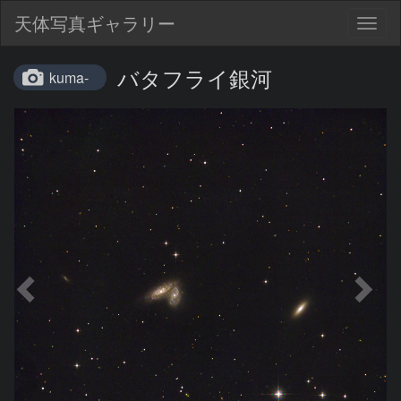
天体写真ギャラリー
Togg
navig
バタフライ銀河
kuma-