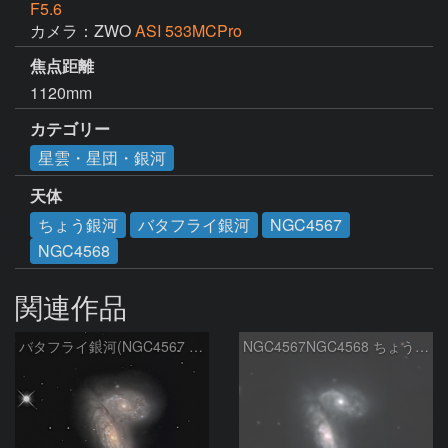
F5.6
カメラ：ZWO
ASI 533MCPro
焦点距離
1120mm
カテゴリー
星雲・星団・銀河
天体
ちょう銀河
バタフライ銀河
NGC4567
NGC4568
関連作品
バタフライ銀河(NGC4567 4568)
NGC4567NGC4568 ちょう銀河