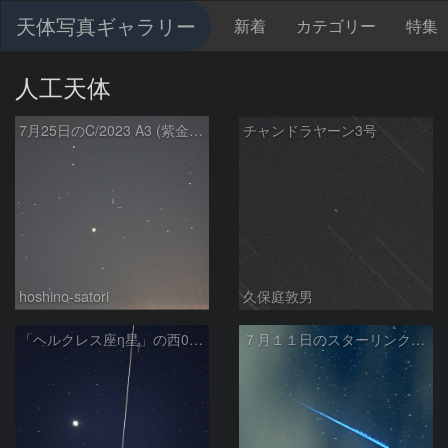
天体写真ギャラリー
新着
カテゴリー
特集
人工天体
7月25日のC/2023 A3 (紫金山－ATLAS)
チャンドラヤーン3号
hoshino-satori
久保庭敦男
「ヘルクレス座η星」の西0.2度付近を往く「Okean-O」
７月１１日のスターリンク衛星群