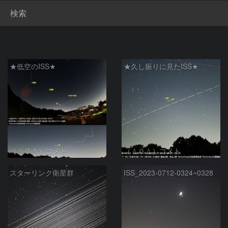
検索
★低空のISS★
★久し振りに見たISS★
（＾０＾）コメト
（＾０＾）コメト
スターリンク衛星群
ISS_2023-0712-0324~0328