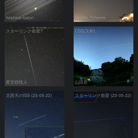
hoshino-satori
Sugita_7chome
スターリンク衛星?
CSS(天和)
星空彷徨人
山田昇
北西天のISS (23-05-22)
スターリンク衛星 (23-05-22)