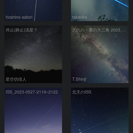
hoshino-satori
takaoka
停止(静止)流星？
天の川・夏の大三角 2023.06.20
星空彷徨人
T.Shinji
ISS_2023-0527-2119~2122
北天のISS