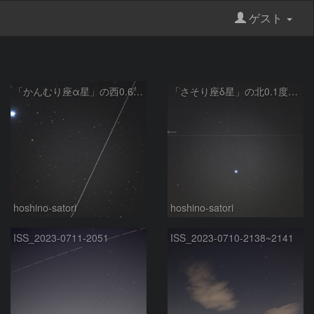
ゲスト
「かんむり座α星」の西0.6度付近を往く「Terra」
「さそり座δ星」の北0.1度付近を往く「X線天文衛星すざく」
hoshino-satori
hoshino-satori
ISS_2023-0711-2051
ISS_2023-0710-2138~2141