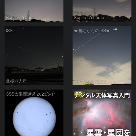
Sugita_7chome
Sugita_7chome
ISS
★自宅からのISS★
北極老人星
（＾０＾）コメト
PR
CSS太陽面通過 2023/5/11