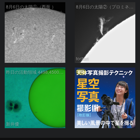
8月6日の太陽①（西面 ）
8月6日の太陽②（プロミネン北東縁 ）
toritori
toritori
PR
昨日の活動領域 4498,4500：2026/08/05
新井優