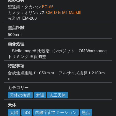
望遠鏡：タカハシ
FC-65
カメラ：オリンパス
OM-D E-M1 MarkⅢ
赤道儀  EM-200
焦点距離
500mm
画像処理
　StellaImage8 比較暗コンポジット　OM Warkspace  
トリミング 画質調整　
特記事項
合成焦点距離ｆ1050ｍｍ　フルサイズ換算ｆ2100ｍ
ｍ
カテゴリー
天体の接近
太陽
人工天体
天体
太陽
ISS
国際宇宙ステーション
黒点