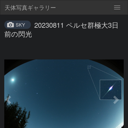
天体写真ギャラリー
Togg
navig
20230811 ペルセ群極大3日
SKY
前の閃光