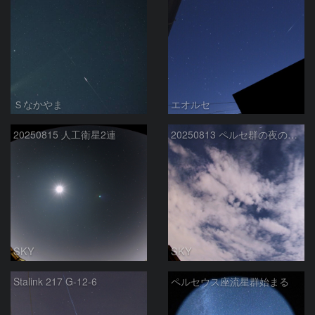
Ｓなかやま
エオルセ
20250815 人工衛星2連
20250813 ペルセ群の夜の散在流星
SKY
SKY
Stalink 217 G-12-6
ペルセウス座流星群始まる