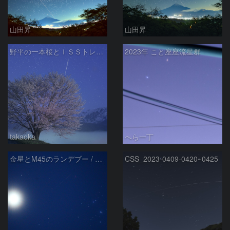
山田昇
山田昇
野平の一本桜とＩＳＳトレイル
2023年 こと座座流星群
takaoka
へら一丁
金星とM45のランデブー / 〇〇出現 〈 2023/ 4/12 〉
CSS_2023-0409-0420~0425