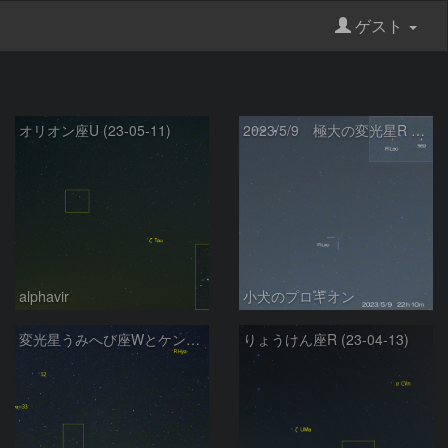
ゲスト
オリオン座U (23-05-11)
2023/5/9 極大の変光星R Leo
alphavir
小犬のプロキオン
変光星うみへび座Wとケンタウルス座TW
りょうけん座R (23-04-13)