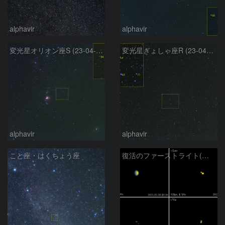
alphavir
alphavir
変光星オリオン座S (23-04-10)
変光星ぎょしゃ座R (23-04-10)
alphavir
alphavir
こと座・はくちょう座
復活のファーストライト(金星,γLeo,γVir,35Sex)