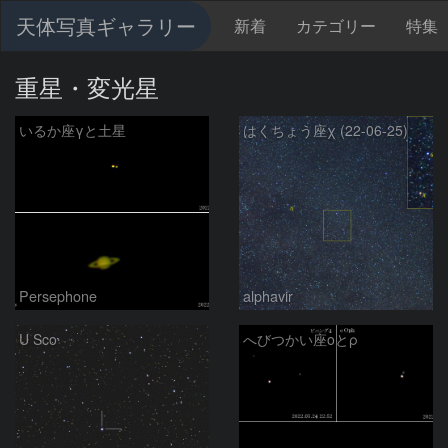
天体写真ギャラリー
新着
カテゴリー
特集
重星・変光星
いるか座γと土星
はくちょう座χ (22-06-25)
Persephone
alphavir
U Sco
へびつかい座οとρ