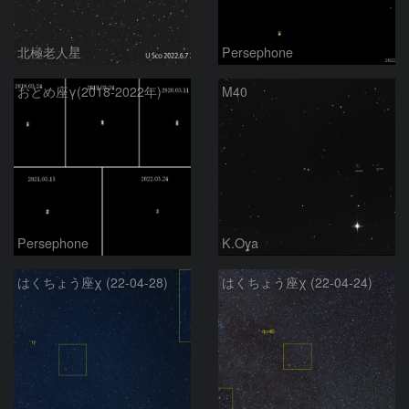
北極老人星
Persephone
おとめ座γ(2018-2022年)
M40
Persephone
K.Oya
はくちょう座χ (22-04-28)
はくちょう座χ (22-04-24)