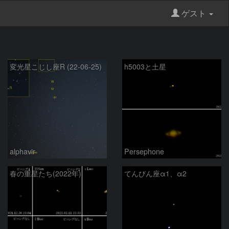
ゲスト
変光星こじし座R (22-06-25)
h5003と土星
alphavir
Persephone
春の重星たち(2022年)
てんびん座α1、α2