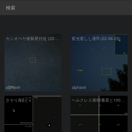
検索
カシオペヤ座新星付近 (22-06-25)
変光星しし座R (22-06-25)
alphavir
alphavir
さそり座βとν
ヘルクレス座95番星と100番星