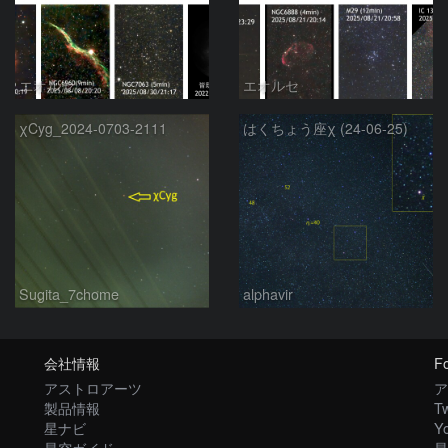
エオルセ
エオルセ
χCyg_2024-0703-2111
はくちょう座χ (24-06-25)
Sugita_7chome
alphavir
会社情報
Fo
アストロアーツ
ア
製品情報
Tw
星ナビ
Y
星空ガイド
星