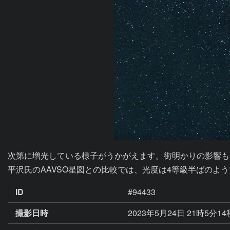
次第に増光している様子がうかがえます。街明かりの影響も
平沢氏のAAVSO星図との比較では、光度は4等級半ばのよ
ID
#94433
撮影日時
2023年5月24日 21時5分1