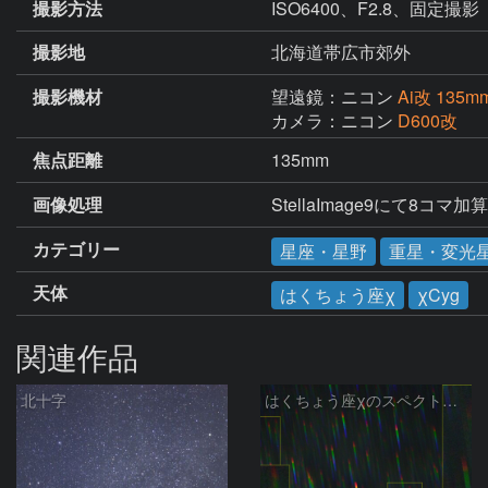
撮影方法
ISO6400、F2.8、固定撮影
撮影地
北海道帯広市郊外
撮影機材
望遠鏡：ニコン
Ai改 135mm
カメラ：ニコン
D600改
焦点距離
135mm
画像処理
StellaImage9にて8コマ
カテゴリー
星座・星野
重星・変光
天体
はくちょう座χ
χCyg
関連作品
北十字
はくちょう座χのスペクトル (25-09-14)