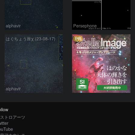
alphavir
Persephone
PR
はくちょう座χ (23-08-17)
alphavir
llow
ストロアーツ
itter
ouTube
空アナウンス