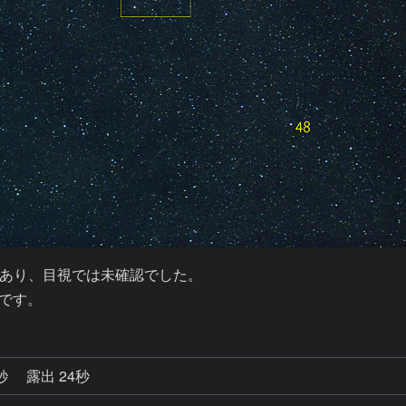
あり、目視では未確認でした。

うです。
4秒
露出 24秒