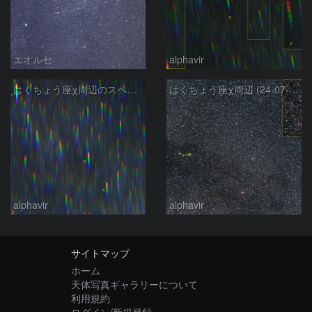
エオルセ
alphavir
はくちょう座χ周辺のスペクトル
はくちょう座χ周辺 (24-07-01)
alphavir
alphavir
サイトマップ
ホーム
天体写真ギャラリーについて
利用規約
ログイン/新規登録