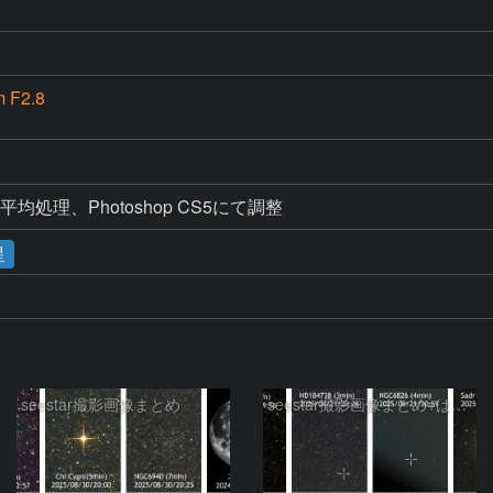
 F2.8
加算平均処理、Photoshop CS5にて調整
星
seestar撮影画像まとめ
seestar撮影画像まとめ+はくちょう座カイ星