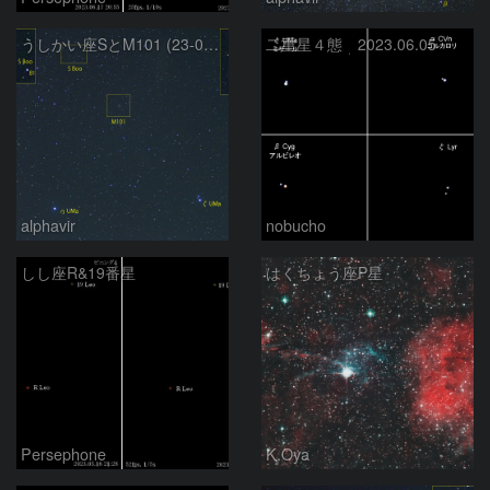
うしかい座SとM101 (23-06-17)
二重星４態 2023.06.05
alphavir
nobucho
しし座R&19番星
はくちょう座P星
Persephone
K.Oya