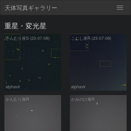
天体写真ギャラリー
Togg
navig
重星・変光星
かんむり座S (23-07-08)
こじし座R (23-07-08)
alphavir
alphavir
かんむり座R
かみのけ座R