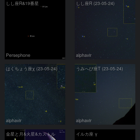
しし座R&19番星
しし座R (23-05-24)
Persephone
alphavir
はくちょう座χ (23-05-24)
うみへび座T (23-05-24)
alphavir
alphavir
金星と月&火星&カストル
イルカ座 γ