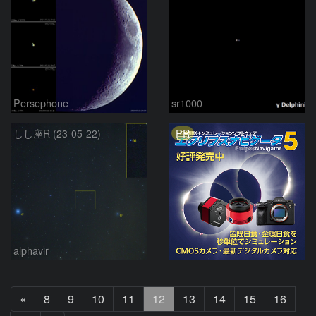
Persephone
sr1000
PR
しし座R (23-05-22)
alphavir
前
«
8
9
10
11
12
13
14
15
16
へ